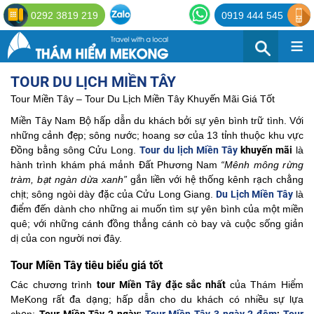
0292 3819 219
0919 444 545
≡
TOUR DU LỊCH MIỀN TÂY
Tour Miền Tây – Tour Du Lịch Miền Tây Khuyến Mãi Giá Tốt
Miền Tây Nam Bộ hấp dẫn du khách bởi sự yên bình trữ tình. Với
những cảnh đẹp; sông nước; hoang sơ của 13 tỉnh thuộc khu vực
Đồng bằng sông Cửu Long.
Tour du lịch Miền Tây
khuyến mãi
là
hành trình khám phá mảnh Đất Phương Nam
“Mênh mông rừng
tràm, bạt ngàn dừa xanh”
gắn liền với hệ thống kênh rạch chằng
chịt; sông ngòi dày đặc của Cửu Long Giang.
Du Lịch Miền Tây
là
điểm đến dành cho những ai muốn tìm sự yên bình của một miền
quê; với những cánh đồng thẳng cánh cò bay và cuộc sống giản
dị của con người nơi đây.
Tour Miền Tây tiêu biểu giá tốt
Các chương trình
tour Miền Tây đặc sắc nhất
của Thám Hiểm
MeKong rất đa dạng; hấp dẫn cho du khách có nhiều sự lựa