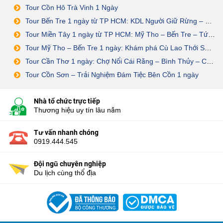
Tour Cồn Hô Trà Vinh 1 Ngày
Tour Bến Tre 1 ngày từ TP HCM: KDL Người Giữ Rừng – Sân Chim Vàm Hồ
Tour Miền Tây 1 ngày từ TP HCM: Mỹ Tho – Bến Tre – Tứ Linh Cồn
Tour Mỹ Tho – Bến Tre 1 ngày: Khám phá Cù Lao Thới Sơn – Cồn Phụng
Tour Cần Thơ 1 ngày: Chợ Nổi Cái Răng – Bình Thủy – Cồn Sơn – ĐÁM TIỆC BÊN CỒN
Tour Cồn Sơn – Trải Nghiệm Đám Tiệc Bên Cồn 1 ngày
Nhà tổ chức trực tiếp
Thương hiệu uy tín lâu năm
Tư vấn nhanh chóng
0919.444.545
Đội ngũ chuyên nghiệp
Du lịch cùng thổ địa