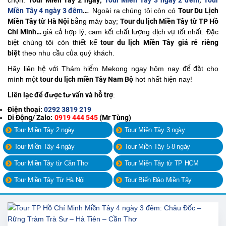
chọn:
Tour Miền Tây 2 ngày;
Tour Miền Tây 3 ngày 2 đêm
;
Tour
Miền Tây 4 ngày 3 đêm
…
. Ngoài ra chúng tôi còn có
Tour Du Lịch
Miền Tây từ Hà Nội
bằng máy bay;
Tour du lịch Miền Tây từ TP Hồ
Chí Minh…
giá cả hợp lý; cam kết chất lượng dịch vụ tốt nhất. Đặc
biệt chúng tôi còn thiết kế
tour du lịch Miền Tây
giá rẻ
riêng
biệt
theo nhu cầu của quý khách.
Hãy liên hệ với Thám hiểm Mekong ngay hôm nay để đặt cho
mình một
tour du lịch miền Tây Nam Bộ
hot nhất hiện nay!
Liên lạc để được tư vấn và hỗ trợ
:
Điện thoại:
0292 3819 219
Di Động/ Zalo:
0919 444 545
(Mr Tùng)
Tour Miền Tây 2 ngày
Tour Miền Tây 3 ngày
Tour Miền Tây 4 ngày
Tour Miền Tây 5-8 ngày
Tour Miền Tây từ Cần Thơ
Tour Miền Tây từ TP HCM
Tour Miền Tây Từ Hà Nội
Tour Biển Đảo Miền Tây