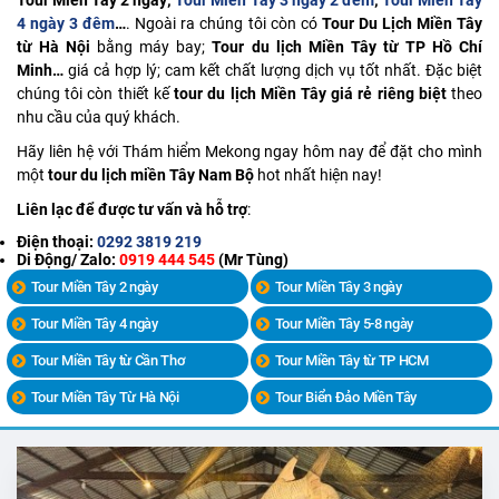
Tour Miền Tây 2 ngày;
Tour Miền Tây 3 ngày 2 đêm
;
Tour Miền Tây
4 ngày 3 đêm
…
. Ngoài ra chúng tôi còn có
Tour Du Lịch Miền Tây
từ Hà Nội
bằng máy bay;
Tour du lịch Miền Tây từ TP Hồ Chí
Minh…
giá cả hợp lý; cam kết chất lượng dịch vụ tốt nhất. Đặc biệt
chúng tôi còn thiết kế
tour du lịch Miền Tây
giá rẻ
riêng biệt
theo
nhu cầu của quý khách.
Hãy liên hệ với Thám hiểm Mekong ngay hôm nay để đặt cho mình
một
tour du lịch miền Tây Nam Bộ
hot nhất hiện nay!
Liên lạc để được tư vấn và hỗ trợ
:
Điện thoại:
0292 3819 219
Di Động/ Zalo:
0919 444 545
(Mr Tùng)
Tour Miền Tây 2 ngày
Tour Miền Tây 3 ngày
Tour Miền Tây 4 ngày
Tour Miền Tây 5-8 ngày
Tour Miền Tây từ Cần Thơ
Tour Miền Tây từ TP HCM
Tour Miền Tây Từ Hà Nội
Tour Biển Đảo Miền Tây