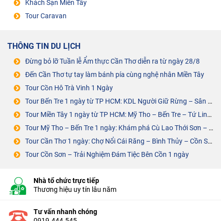
Khách Sạn Miền Tây
Tour Caravan
THÔNG TIN DU LỊCH
Đừng bỏ lỡ Tuần lễ Ẩm thực Cần Thơ diễn ra từ ngày 28/8
Đến Cần Thơ tự tay làm bánh pía cùng nghệ nhân Miền Tây
Tour Cồn Hô Trà Vinh 1 Ngày
Tour Bến Tre 1 ngày từ TP HCM: KDL Người Giữ Rừng – Sân Chim Vàm Hồ
Tour Miền Tây 1 ngày từ TP HCM: Mỹ Tho – Bến Tre – Tứ Linh Cồn
Tour Mỹ Tho – Bến Tre 1 ngày: Khám phá Cù Lao Thới Sơn – Cồn Phụng
Tour Cần Thơ 1 ngày: Chợ Nổi Cái Răng – Bình Thủy – Cồn Sơn – ĐÁM TIỆC BÊN CỒN
Tour Cồn Sơn – Trải Nghiệm Đám Tiệc Bên Cồn 1 ngày
Nhà tổ chức trực tiếp
Thương hiệu uy tín lâu năm
Tư vấn nhanh chóng
0919.444.545