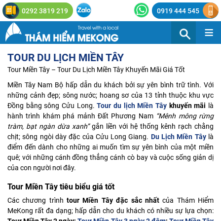
0292 3819 219
0919 444 545
≡
TOUR DU LỊCH MIỀN TÂY
Tour Miền Tây – Tour Du Lịch Miền Tây Khuyến Mãi Giá Tốt
Miền Tây Nam Bộ hấp dẫn du khách bởi sự yên bình trữ tình. Với
những cảnh đẹp; sông nước; hoang sơ của 13 tỉnh thuộc khu vực
Đồng bằng sông Cửu Long.
Tour du lịch Miền Tây
khuyến mãi
là
hành trình khám phá mảnh Đất Phương Nam
“Mênh mông rừng
tràm, bạt ngàn dừa xanh”
gắn liền với hệ thống kênh rạch chằng
chịt; sông ngòi dày đặc của Cửu Long Giang.
Du Lịch Miền Tây
là
điểm đến dành cho những ai muốn tìm sự yên bình của một miền
quê; với những cánh đồng thẳng cánh cò bay và cuộc sống giản dị
của con người nơi đây.
Tour Miền Tây tiêu biểu giá tốt
Các chương trình
tour Miền Tây đặc sắc nhất
của Thám Hiểm
MeKong rất đa dạng; hấp dẫn cho du khách có nhiều sự lựa chọn: