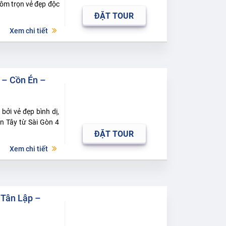
 ôm trọn vẻ đẹp độc
ĐẶT TOUR
Xem chi tiết
 – Cồn Én –
ởi vẻ đẹp bình dị,
n Tây từ Sài Gòn 4
ĐẶT TOUR
Xem chi tiết
 Tân Lập –