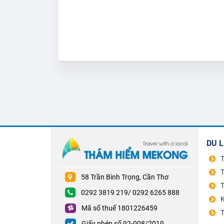
DU L
T
T
58 Trần Bình Trọng, Cần Thơ
T
0292 3819 219/ 0292 6265 888
Mã số thuế 1801226459
Giấy phép số 92-008/2019