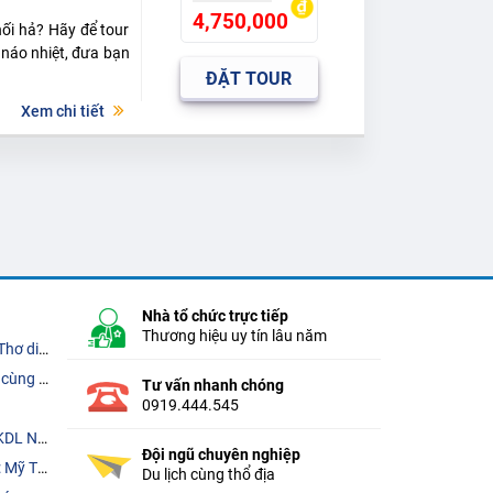
4,750,000
hối hả? Hãy để tour
 náo nhiệt, đưa bạn
ĐẶT TOUR
Xem chi tiết
Nhà tổ chức trực tiếp
Thương hiệu uy tín lâu năm
ngày 28/8
 Miền Tây
Tư vấn nhanh chóng
0919.444.545
him Vàm Hồ
Đội ngũ chuyên nghiệp
 Linh Cồn
Du lịch cùng thổ địa