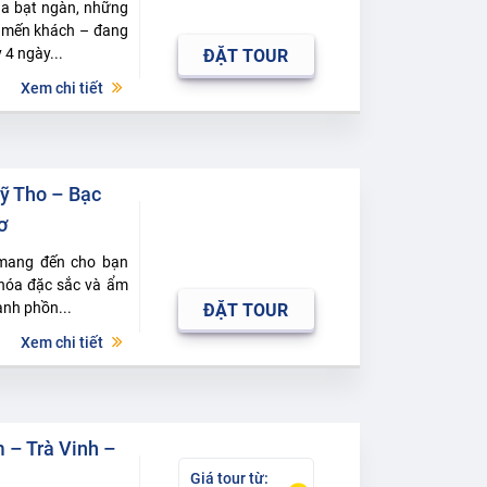
úa bạt ngàn, những
, mến khách – đang
 4 ngày...
ĐẶT TOUR
Xem chi tiết
ỹ Tho – Bạc
ơ
 mang đến cho bạn
 hóa đặc sắc và ẩm
ành phồn...
ĐẶT TOUR
Xem chi tiết
 – Trà Vinh –