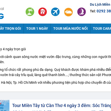
Du Lịch Miền
0292 38
Tel:
ÂY TRỌN GÓI
TOUR 1 NGÀY
TOUR MÙA NƯỚC NỔI
TOUR CAR
y 4 ngày trọn gói
 với cảnh quan sông nước miệt vườn đặc trưng, cùng những con người t
ên.
 tổ chức rất phong phú đa dạng. Quý khách được khám phá nhiều điể
 vườn trái cây trĩu quả; làng quê thanh bình….; thưởng thức sản vật Ph
 Hà Nội, Tp. Hồ Chí Minh với nhiều phương tiện phù hợp cho chuyến đi củ
Tour Miền Tây từ Cần Thơ 4 ngày 3 đêm: Sóc Trăn