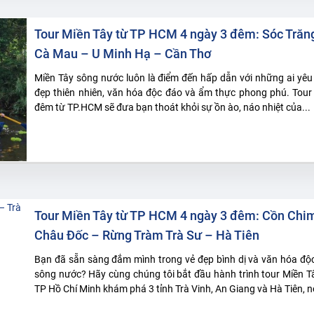
Tour Miền Tây từ TP HCM 4 ngày 3 đêm: Sóc Trăng
Cà Mau – U Minh Hạ – Cần Thơ
Miền Tây sông nước luôn là điểm đến hấp dẫn với những ai yêu
đẹp thiên nhiên, văn hóa độc đáo và ẩm thực phong phú. Tour
đêm từ TP.HCM sẽ đưa bạn thoát khỏi sự ồn ào, náo nhiệt của...
Tour Miền Tây từ TP HCM 4 ngày 3 đêm: Cồn Chim
Châu Đốc – Rừng Tràm Trà Sư – Hà Tiên
Bạn đã sẵn sàng đắm mình trong vẻ đẹp bình dị và văn hóa độ
sông nước? Hãy cùng chúng tôi bắt đầu hành trình tour Miền T
TP Hồ Chí Minh khám phá 3 tỉnh Trà Vinh, An Giang và Hà Tiên, nơ