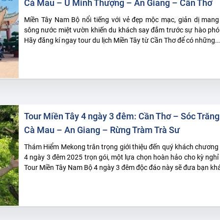
Cà Mau – U Minh Thượng – An Giang – Cần Thơ
Miền Tây Nam Bộ nổi tiếng với vẻ đẹp mộc mạc, giản dị man
sông nước miệt vườn khiến du khách say đắm trước sự hào phón
Hãy đăng kí ngay tour du lịch Miền Tây từ Cần Thơ để có những..
Tour Miền Tây 4 ngày 3 đêm: Cần Thơ – Sóc Trăng
Cà Mau – An Giang – Rừng Tràm Trà Sư
Thám Hiểm Mekong trân trọng giới thiệu đến quý khách chương t
4 ngày 3 đêm 2025 trọn gói, một lựa chọn hoàn hảo cho kỳ nghỉ
Tour Miền Tây Nam Bộ 4 ngày 3 đêm độc đáo này sẽ đưa bạn kh