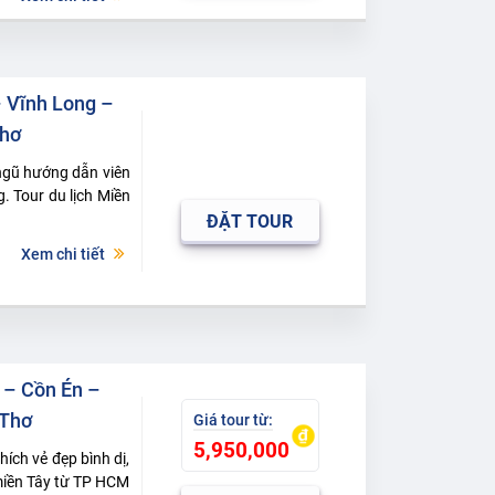
– Vĩnh Long –
Thơ
ngũ hướng dẫn viên
. Tour du lịch Miền
ĐẶT TOUR
Xem chi tiết
 – Cồn Én –
 Thơ
5,950,000
ích vẻ đẹp bình dị,
 miền Tây từ TP HCM