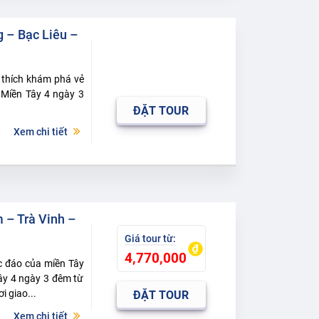
 – Bạc Liêu –
 thích khám phá vẻ
 Miền Tây 4 ngày 3
ĐẶT TOUR
Xem chi tiết
 – Trà Vinh –
4,770,000
c đáo của miền Tây
ây 4 ngày 3 đêm từ
i giao...
ĐẶT TOUR
Xem chi tiết