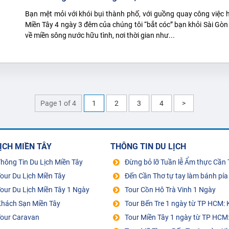
Bạn mệt mỏi với khói bụi thành phố, với guồng quay công việc 
Miền Tây 4 ngày 3 đêm của chúng tôi “bắt cóc” bạn khỏi Sài Gòn
về miền sông nước hữu tình, nơi thời gian như...
Page 1 of 4
1
2
3
4
>
ỊCH MIỀN TÂY
THÔNG TIN DU LỊCH
hông Tin Du Lịch Miền Tây
Đừng bỏ lỡ Tuần lễ Ẩm thực Cần Thơ diễn ra từ 
our Du Lịch Miền Tây
Đến Cần Thơ tự tay làm bánh pía cùng nghệ nhân
our Du Lịch Miền Tây 1 Ngày
Tour Cồn Hô Trà Vinh 1 Ngày
Khách Sạn Miền Tây
Tour Bến Tre 1 ngày từ TP HCM: KDL Người Giữ Rừng – Sân C
Tour Caravan
Tour Miền Tây 1 ngày từ TP HCM: Mỹ Tho – Bến Tre – Tứ