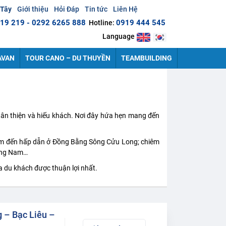
 Tây
Giới thiệu
Hỏi Đáp
Tin tức
Liên Hệ
19 219 - 0292 6265 888
0919 444 545
Hotline:
Language
AVAN
TOUR CANO – DU THUYỀN
TEAMBUILDING
hân thiện và hiếu khách. Nơi đây hứa hẹn mang đến
m đến hấp dẫn ở Đồng Bằng Sông Cửu Long; chiêm
ương Nam…
a du khách được thuận lợi nhất.
g – Bạc Liêu –