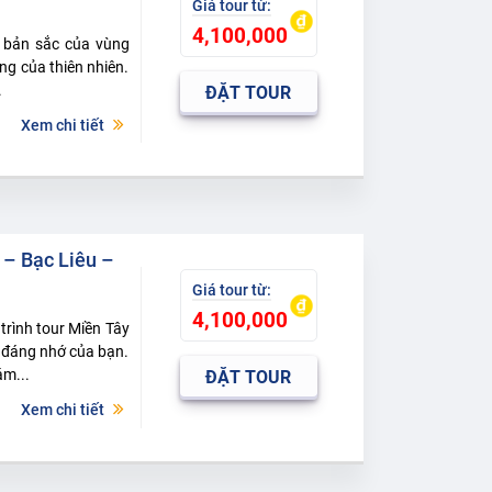
4,100,000
g bản sắc của vùng
g của thiên nhiên.
.
ĐẶT TOUR
Xem chi tiết
 – Bạc Liêu –
4,100,000
rình tour Miền Tây
 đáng nhớ của bạn.
ám...
ĐẶT TOUR
Xem chi tiết