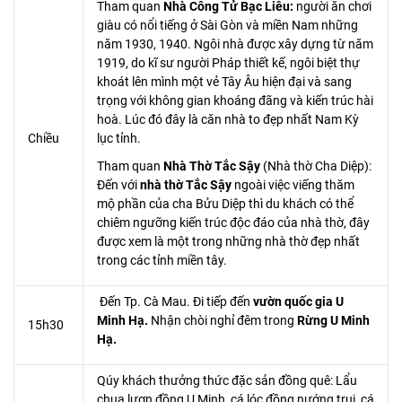
Tham quan
Nhà Công Tử Bạc Liêu:
người ăn chơi
giàu có nổi tiếng ở Sài Gòn và miền Nam những
năm 1930, 1940. Ngôi nhà được xây dựng từ năm
1919, do kĩ sư người Pháp thiết kế, ngôi biệt thự
khoát lên mình một vẻ Tây Âu hiện đại và sang
trọng với không gian khoáng đãng và kiến trúc hài
hoà. Lúc đó đây là căn nhà to đẹp nhất Nam Kỳ
Chiều
lục tỉnh.
Tham quan
Nhà Thờ Tắc Sậy
(Nhà thờ Cha Diệp):
Đến với
nhà thờ Tắc Sậy
ngoài việc viếng thăm
mộ phần của cha Bửu Diệp thì du khách có thể
chiêm ngưỡng kiến trúc độc đáo của nhà thờ, đây
được xem là một trong những nhà thờ đẹp nhất
trong các tỉnh miền tây.
Đến Tp. Cà Mau. Đi tiếp đến
vườn quốc gia U
Minh Hạ.
Nhận chòi nghỉ đêm trong
Rừng U Minh
15h30
Hạ.
Qúy khách thưởng thức đặc sản đồng quê: Lẩu
chua lươn đồng U Minh, cá lóc đồng nướng trui, cá