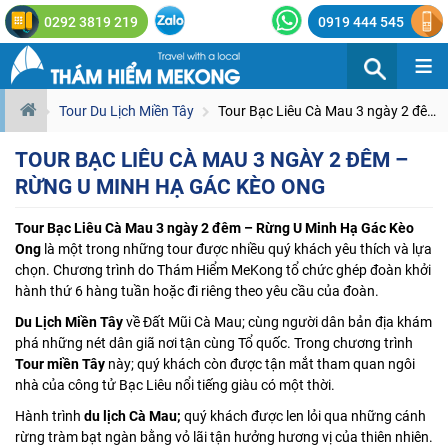
0292 3819 219
0919 444 545
≡
Tour Du Lịch Miền Tây
Tour Bạc Liêu Cà Mau 3 ngày 2 đêm – Rừng U Minh Hạ Gác Kèo Ong
TOUR BẠC LIÊU CÀ MAU 3 NGÀY 2 ĐÊM –
RỪNG U MINH HẠ GÁC KÈO ONG
Tour Bạc Liêu Cà Mau 3 ngày 2 đêm – Rừng U Minh Hạ Gác Kèo
Ong
là một trong những tour được nhiều quý khách yêu thích và lựa
chọn. Chương trình do Thám Hiểm MeKong tổ chức ghép đoàn khởi
hành thứ 6 hàng tuần hoặc đi riêng theo yêu cầu của đoàn.
Du Lịch Miền Tây
về Đất Mũi Cà Mau; cùng người dân bản địa khám
phá những nét dân giã nơi tận cùng Tổ quốc. Trong chương trình
Tour miền Tây
này; quý khách còn được tận mắt tham quan ngôi
nhà của công tử Bạc Liêu nổi tiếng giàu có một thời.
Hành trình
du lịch Cà Mau
;
quý khách được len lỏi qua những cánh
rừng tràm bạt ngàn bằng vỏ lãi tận hưởng hương vị của thiên nhiên.