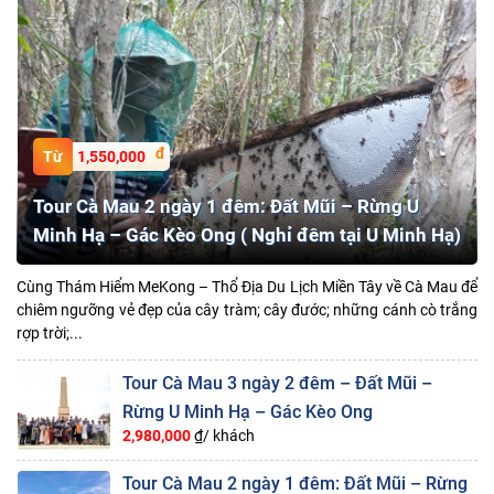
1,550,000
Tour Cà Mau 2 ngày 1 đêm: Đất Mũi – Rừng U
Minh Hạ – Gác Kèo Ong ( Nghỉ đêm tại U Minh Hạ)
Cùng Thám Hiểm MeKong – Thổ Địa Du Lịch Miền Tây về Cà Mau để
chiêm ngưỡng vẻ đẹp của cây tràm; cây đước; những cánh cò trắng
rợp trời;...
Tour Cà Mau 3 ngày 2 đêm – Đất Mũi –
Rừng U Minh Hạ – Gác Kèo Ong
2,980,000
₫/ khách
Tour Cà Mau 2 ngày 1 đêm: Đất Mũi – Rừng