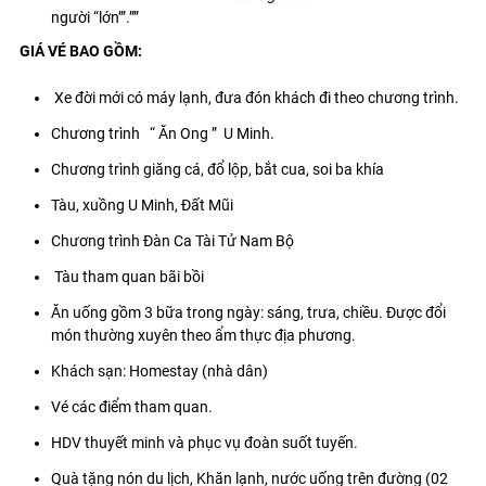
người “lớn’”.””
GIÁ VÉ BAO GỒM:
Xe đời mới có máy lạnh, đưa đón khách đi theo chương trình.
Chương trình “ Ăn Ong ” U Minh.
Chương trình giăng cá, đổ lộp, bắt cua, soi ba khía
Tàu, xuồng U Minh, Đất Mũi
Chương trình Đàn Ca Tài Tử Nam Bộ
Tàu tham quan bãi bồi
Ăn uống gồm 3 bữa trong ngày: sáng, trưa, chiều. Được đổi
món thường xuyên theo ẩm thực địa phương.
Khách sạn: Homestay (nhà dân)
Vé các điểm tham quan.
HDV thuyết minh và phục vụ đoàn suốt tuyến.
Quà tặng nón du lịch, Khăn lạnh, nước uống trên đường (02