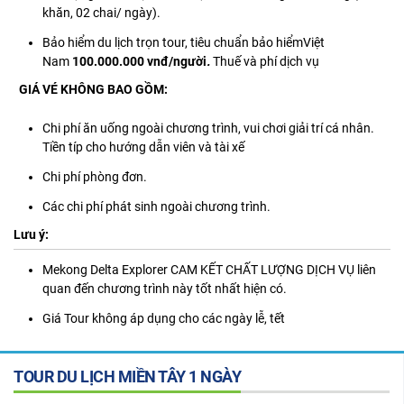
khăn, 02 chai/ ngày).
Bảo hiểm du lịch trọn tour, tiêu chuẩn bảo hiểmViệt
Nam
100.000.000 vnđ/người
.
Thuế và phí dịch vụ
GIÁ VÉ KHÔNG BAO GỒM:
Chi phí ăn uống ngoài chương trình, vui chơi giải trí cá nhân.
Tiền típ cho hướng dẫn viên và tài xế
Chi phí phòng đơn.
Các chi phí phát sinh ngoài chương trình.
Lưu ý:
Mekong Delta Explorer CAM KẾT CHẤT LƯỢNG DỊCH VỤ liên
quan đến chương trình này tốt nhất hiện có.
Giá Tour không áp dụng cho các ngày lễ, tết
TOUR DU LỊCH MIỀN TÂY 1 NGÀY