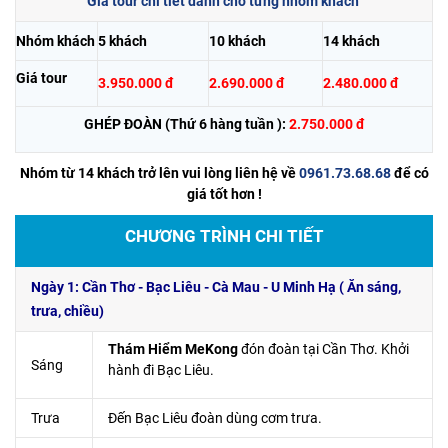
Giá tour chi tiết dành cho từng nhóm khách
Nhóm khách
5 khách
10 khách
14 khách
Giá tour
3.950.000 đ
2.690.000 đ
2.480.000 đ
GHÉP ĐOÀN
(Thứ 6 hàng tuần ):
2.750.000 đ
Nhóm từ 14 khách trở lên vui lòng liên hệ về
0961.73.68.68
để có
giá tốt hơn !
CHƯƠNG TRÌNH CHI TIẾT
Ngày 1: Cần Thơ - Bạc Liêu - Cà Mau - U Minh Hạ ( Ăn sáng,
trưa, chiều)
Thám Hiểm MeKong
đón đoàn tại Cần Thơ. Khởi
Sáng
hành đi Bạc Liêu.
Trưa
Đến Bạc Liêu đoàn dùng cơm trưa.