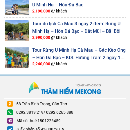
U Minh Hạ – Hòn Đá Bạc
2,190,000
₫/ khách
Tour du lịch Cà Mau 3 ngày 2 đêm: Rừng U
Minh Hạ – Hòn Đá Bạc – Đất Mũi – Bãi Bồi
2,990,000
₫/ khách
Tour Rừng U Minh Hạ Cà Mau – Gác Kèo Ong
– Hòn Đá Bạc – KDL Hương Tràm 2 ngày 1
2,240,000
₫/ khách
đêm
58 Trần Bình Trọng, Cần Thơ
0292 3819 219/ 0292 6265 888
Mã số thuế 1801226459
Giấy phép số 92-008/2019