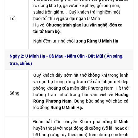
rô đồng kho tộ, gà vườn xé phay, gỏi ong non,
salad trộn giấm... Quý khách trải nghiệm một
Tối
buổi tối thú vị giữa đại ngàn U Minh
Hạ với
Chương trình giao lưu văn nghệ, đờn ca
tài tử Nam bộ
.
Nghỉ đêm tại nhà chòi trong
Rừng U Minh Hạ
Ngày 2: U Minh Hạ - Cà Mau - Năm Căn - Đất Mũi ( Ăn sáng,
trưa, chiều)
Quý khách dậy sớm hít thở không khí trong lành
và dạo bộ trong rừng tràm để cảm nhận nét đẹp
phóng khoáng của miền đất Phương Nam. Hít thở
Sáng
hương tràm như trong bài văn viết về
Hương
Rừng Phương Nam.
Dùng bữa sáng với cháo cá
lóc đồng
Rừng U Minh Hạ.
Đoàn bắt đầu chuyến Khám phá
rừng U Minh
huyền thoại với hoạt động đi xuồng (võ lãi hoặc đi
bộ băng rừng tùy theo mùa) trên những con kênh