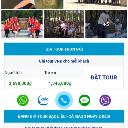
+5
GIÁ TOUR TRỌN GÓI
Giá tour VNĐ cho mỗi khách
Người lớn
Trẻ em
ĐẶT TOUR
2,690,000
₫
1,345,000
₫
BẢNG GIÁ TOUR BẠC LIÊU - CÀ MAU 3 NGÀY 2 ĐÊM