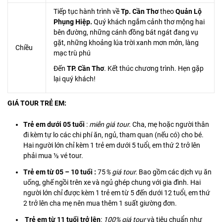
Tiếp tục hành trình về
Tp. Cần Thơ
theo
Quản Lộ
Phụng Hiệp.
Quý khách ngắm cảnh thơ mộng hai
bên đường, những cánh đồng bát ngát đang vụ
gặt, những khoảng lúa trời xanh mơn mởn, làng
Chiều
mạc trù phú
Đến
TP. Cần Thơ
. Kết thúc chương trình. Hẹn gặp
lại quý khách!
GIÁ TOUR TRẺ EM:
Trẻ em dưới 05 tuổi
:
miễn giá tour.
Cha, mẹ hoặc người thân
đi kèm tự lo các chi phí ăn, ngủ, tham quan (nếu có) cho bé.
Hai người lớn chỉ kèm 1 trẻ em dưới 5 tuổi, em thứ 2 trở lên
phải mua ½ vé tour.
Trẻ em từ 05 – 10 tuổi :
75
% giá tour.
Bao gồm các dịch vụ ăn
uống, ghế ngồi trên xe và ngủ ghép chung với gia đình. Hai
người lớn chỉ được kèm 1 trẻ em từ 5 đến dưới 12 tuổi, em thứ
2 trở lên cha mẹ nên mua thêm 1 suất giường đơn.
Trẻ em từ 11 tuổi trở lên
:
100% giá tour
và tiêu chuẩn như