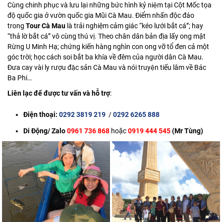
Cùng chinh phục và lưu lại những bức hình kỷ niệm tại Cột Mốc tọa
độ quốc gia ở vườn quốc gia Mũi Cà Mau. Điểm nhấn độc đáo
trong
Tour Cà Mau
là trải nghiệm cảm giác “kéo lưới bắt cá”; hay
“thả lờ bắt cá” vô cùng thú vị. Theo chân dân bản địa lấy ong mật
Rừng U Minh Hạ; chứng kiến hàng nghìn con ong vỡ tổ đen cả một
góc trời; học cách soi bắt ba khía về đêm của người dân Cà Mau.
Đưa cay vài ly rượu đặc sản Cà Mau và nói truyện tiếu lâm về Bác
Ba Phi…
Liên lạc để được tư vấn và hỗ trợ
:
Điện thoại:
0292 3819 219
/
0292 6265 888
Di Động/ Zalo
0961 736 868
hoặc
0919 444 545
(Mr Tùng)