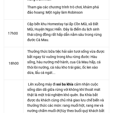
Tham gia các chương trình trò chơi, khám phá
đảo hoang: Một ngày làm Robinson
Cặp bến khu Homestay tại ấp Cồn Mũi, xã Đất
Mũi, Huyện Ngọc Hiển. Đây là điểm du lịch sinh
17h00
thái cộng đồng rất hấp dẫn nằm sâu trong rừng
đước Cà Mau.
Thưởng thức bữa tiệc hải sản tươi sống vừa được
bắt ngay từ vuông trong khu rừng đước: Hàu
sống, hàu nướng mỡ hành, cua Cà Mau hấp, cá
18h00
thòi lòi nướng, cá nâu kho trái giác, ốc len xào
dừa, lẩu cá ngát...
Lên xuồng máy đi
soi ba khía
cảm nhận cuộc
sống dân dã giữa rừng với không khí thoát mát
thật là một trải nghiệm khó quên. Ba Khía bắt
được du khách cùng chủ nhà giao lưu chế biến và
thưởng thức các món: rang muối hột, rang me và
nướng chấm muối ớt(tùy theo buổi quý khách bắt