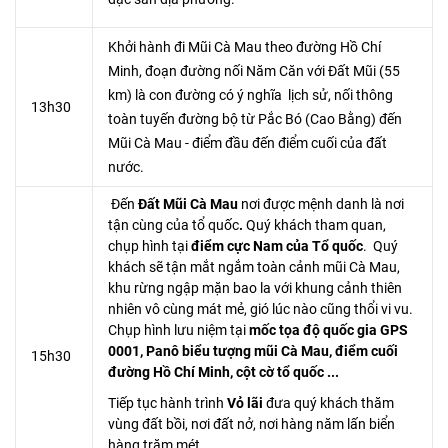
Khởi hành đi Mũi Cà Mau theo đường Hồ Chí
Minh, đoạn đường nối Năm Căn với Đất Mũi (55
km) là con đường có ý nghĩa lịch sử, nối thông
13h30
toàn tuyến đường bộ từ Pắc Bó (Cao Bằng) đến
Mũi Cà Mau - điểm đầu đến điểm cuối của đất
nước.
Đến
Đất Mũi Cà Mau
nơi được mệnh danh là nơi
tận cùng của tổ quốc
.
Quý khách tham quan,
chụp hình tại
điểm
cực Nam của Tổ quốc
. Quý
khách sẽ tận mắt ngắm toàn cảnh mũi Cà Mau,
khu rừng ngập mặn bao la với khung cảnh thiên
nhiên vô cùng mát mẻ, gió lúc nào cũng thổi vi vu.
Chụp hình lưu niệm tại
mốc tọa độ quốc gia GPS
0001, Panô biểu tượng mũi Cà Mau, điểm cuối
15h30
đường Hồ Chí Minh, cột cờ tổ quốc ...
Tiếp tục hành trình
Vỏ lãi
đưa quý khách thăm
vùng đất bồi, nơi đất nở, nơi hàng năm lấn biển
hàng trăm mét.