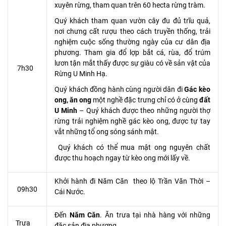
xuyên rừng, tham quan trên 60 hecta rừng tràm.
Quý khách tham quan vườn cây đu đủ trĩu quả,
nơi chưng cất rượu theo cách truyền thống, trải
nghiệm cuộc sống thường ngày của cư dân địa
phương. Tham gia đổ lợp bắt cá, rùa, đổ trúm
lươn tận mắt thấy được sự giàu có về sản vật của
7h30
Rừng U Minh Hạ.
Quý khách đồng hành cùng người dân đi
Gác kèo
ong, ăn ong
một nghề đặc trưng chỉ có ở cùng
đất
U Minh
– Quý khách được theo những người thợ
rừng trải nghiệm nghề gác kèo ong, được tự tay
vắt những tổ ong sóng sánh mật.
Quý khách có thể mua mật ong nguyên chất
được thu hoạch ngay từ kèo ong mới lấy về.
Khởi hành đi Năm Căn theo lộ Trần Văn Thời –
09h30
Cái Nước.
Đến
Năm Căn
. Ăn trưa tại nhà hàng với những
Trưa
đặc sản địa phương.