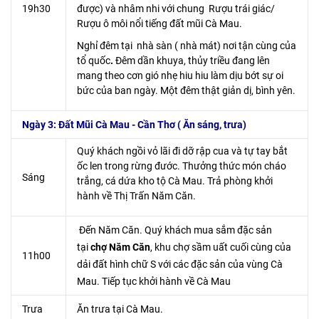
19h30
được) và nhâm nhi với chung Rượu trái giác/
Rượu ô môi nổi tiếng đất mũi Cà Mau.
Nghỉ đêm tại nhà sàn ( nhà mát) nơi tận cùng của
tổ quốc
.
Đêm dần khuya, thủy triều đang lên
mang theo cơn gió nhẹ hiu hiu làm dịu bớt sự oi
bức của ban ngày. Một đêm thật giản dị, bình yên.
Ngày 3: Đất Mũi Cà Mau - Cần Thơ ( Ăn sáng, trưa)
Quý khách ngồi vỏ lãi đi dỡ rập cua và tự tay bắt
ốc len trong rừng đước. Thưởng thức món cháo
Sáng
trắng, cá dứa kho tộ Cà Mau. Trả phòng khởi
hành về Thị Trấn Năm Căn.
Đến Năm Căn. Quý khách mua sắm đặc sản
tại
chợ Năm Căn
, khu chợ sầm uất cuối cùng của
11h00
dải đất hình chữ S với các đặc sản của vùng Cà
Mau. Tiếp tục khởi hành về Cà Mau
Trưa
Ăn trưa tại Cà Mau.