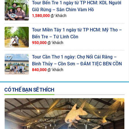
Tour Bến Tre 1 ngày từ TP HCM: KDL Người
Giữ Rừng – Sân Chim Vàm Hồ
1,580,000
₫/ khách
Tour Miền Tây 1 ngày từ TP HCM: Mỹ Tho –
Bến Tre – Tứ Linh Cồn
950,000
₫/ khách
Tour Cần Thơ 1 ngày: Chợ Nổi Cái Răng –
Bình Thủy – Cồn Sơn – ĐÁM TIỆC BÊN CỒN
840,000
₫/ khách
CÓ THỂ BẠN SẼ THÍCH