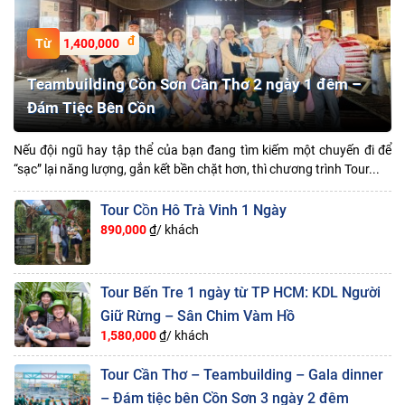
1,400,000
Teambuilding Cồn Sơn Cần Thơ 2 ngày 1 đêm –
Đám Tiệc Bên Cồn
Nếu đội ngũ hay tập thể của bạn đang tìm kiếm một chuyến đi để
“sạc” lại năng lượng, gắn kết bền chặt hơn, thì chương trình Tour...
Tour Cồn Hô Trà Vinh 1 Ngày
890,000
₫/ khách
Tour Bến Tre 1 ngày từ TP HCM: KDL Người
Giữ Rừng – Sân Chim Vàm Hồ
1,580,000
₫/ khách
Tour Cần Thơ – Teambuilding – Gala dinner
– Đám tiệc bên Cồn Sơn 3 ngày 2 đêm