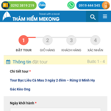
0292 3819 219
0919 444 545
≡
ĐẶT TOUR
GIỎ HÀNG
KHÁCH HÀNG
XÁC NHẬN
Thông tin
đặt tour
Bước 1 - 4
Chi tiết tour
*
Tour Bạc Liêu Cà Mau 3 ngày 2 đêm – Rừng U Minh Hạ
Gác Kèo Ong
Ngày khởi hành
*