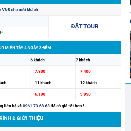
ur VNĐ cho mỗi khách
ĐẶT TOUR
0
₫
R MIỀN TÂY 4 NGÀY 3 ĐÊM
6 khách
7 khách
0
7.900
7.400
hách
11 khách
12 khách
0
6.100
5.950
ng liên hệ về
0961.73.68.68
để có giá tốt hơn !
RÌNH & GIỚI THIỆU