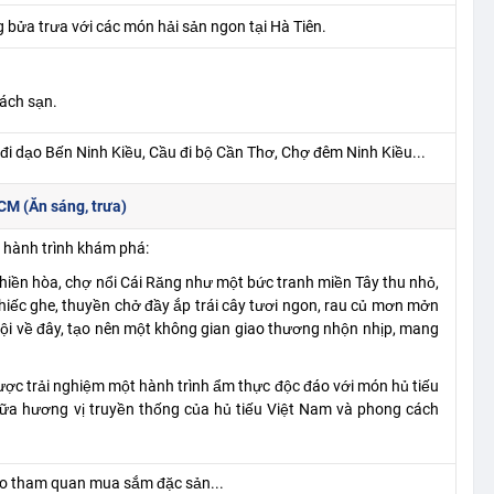
bửa trưa với các món hải sản ngon tại Hà Tiên.
ách sạn.
đi dạo Bến Ninh Kiều, Cầu đi bộ Cần Thơ, Chợ đêm Ninh Kiều...
M (Ăn sáng, trưa)
 hành trình khám phá:
hiền hòa, chợ nổi Cái Răng như một bức tranh miền Tây thu nhỏ,
hiếc ghe, thuyền chở đầy ắp trái cây tươi ngon, rau củ mơn mởn
i về đây, tạo nên một không gian giao thương nhộn nhịp, mang
được trải nghiệm một hành trình ẩm thực độc đáo với món hủ tiếu
iữa hương vị truyền thống của hủ tiếu Việt Nam và phong cách
do tham quan mua sắm đặc sản...