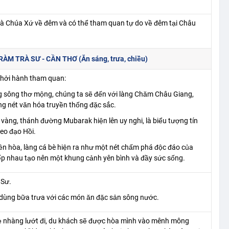
à Chúa Xứ về đêm và có thể tham quan tự do về đêm tại Châu
 TRÀ SƯ - CẦN THƠ (Ăn sáng, trưa, chiều)
Khởi hành tham quan:
g sông thơ mộng, chúng ta sẽ đến với làng Chăm Châu Giang,
g nét văn hóa truyền thống đặc sắc.
 vàng, thánh đường Mubarak hiện lên uy nghi, là biểu tượng tín
eo đạo Hồi.
ền hòa, làng cá bè hiện ra như một nét chấm phá độc đáo của
ếp nhau tạo nên một khung cảnh yên bình và đầy sức sống.
 Sư.
dùng bữa trưa với các món ăn đặc sản sông nước.
nhẹ nhàng lướt đi, du khách sẽ được hòa mình vào mênh mông