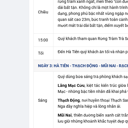
rừng tràm xanh ngát, men theo "con đư
dài bất tận. Không chỉ là một hành trìn
Chiều
dạng, phong phú bậc nhất vùng ngập nướ
quan sát cao 23m, bức tranh toàn cảnh 
mướt mát trải dài bất tận, điểm xuyết b
Quý khách tham quan Rừng Tràm Trà Sư 
15:00
Đến Hà Tiên quý khách ăn tối và nhận 
Tối
NGÀY 3: HÀ TIÊN - THẠCH ĐỘNG - MŨI NAI - RẠCH
Quý dùng bửa sáng trả phòng khách sạn
Lăng Mạc Cửu
, kiệt tác kiến trúc gi
Mạc - những bậc tiền nhân đã khai phá 
Sáng
Thạch Động
, nơi huyền thoại Thạch Sa
Nga đầy nghĩa hiệp và lòng nhân ái.
Mũi Nai
, thiên đường biển xanh cát tr
lưu giữ những khoảnh khắc tuyệt đẹp q