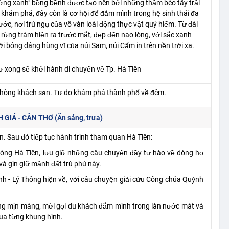
ờng xanh" bồng bềnh được tạo nên bởi những thảm bèo tây trải
h khám phá, đây còn là cơ hội để đắm mình trong hệ sinh thái đa
c, nơi trú ngụ của vô vàn loài động thực vật quý hiếm. Từ đài
rừng tràm hiện ra trước mắt, đẹp đến nao lòng, với sắc xanh
ởi bóng dáng hùng vĩ của núi Sam, núi Cấm in trên nền trời xa.
xong sẽ khởi hành di chuyển về Tp. Hà Tiên
phòng khách sạn. Tự do khám phá thành phố về đêm.
 GIÁ - CẦN THƠ (Ăn sáng, trưa)
. Sau đó tiếp tục hành trình tham quan Hà Tiên:
ữa lòng Hà Tiên, lưu giữ những câu chuyện đầy tự hào về dòng họ
và gìn giữ mảnh đất trù phú này.
nh - Lý Thông hiện về, với câu chuyện giải cứu Công chúa Quỳnh
ắng mịn màng, mời gọi du khách đắm mình trong làn nước mát và
ua từng khung hình.