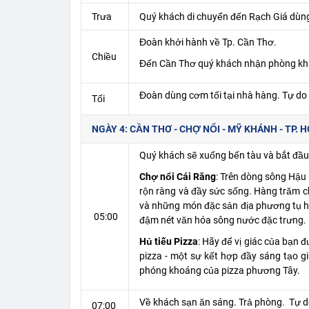
Trưa
Quý khách di chuyển đến Rạch Giá dùng 
Đoàn khởi hành về Tp. Cần Thơ.
Chiều
Đến Cần Thơ quý khách nhận phòng kh
Đoàn dùng cơm tối tại nhà hàng. Tự do 
Tối
NGÀY 4: CẦN THƠ - CHỢ NỔI - MỸ KHÁNH - TP. HC
Quý khách sẽ xuống bến tàu và bắt đầu
Chợ nổi Cái Răng
: Trên dòng sông Hậu 
rộn ràng và đầy sức sống. Hàng trăm c
và những món đặc sản địa phương tụ hộ
05:00
đậm nét văn hóa sông nước đặc trưng.
Hủ tiếu Pizza
: Hãy để vị giác của bạn 
pizza - một sự kết hợp đầy sáng tạo g
phóng khoáng của pizza phương Tây.
Về khách sạn ăn sáng. Trả phòng. Tự 
07:00