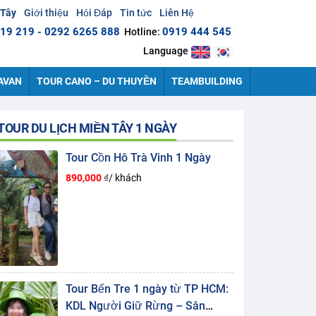
 Tây
Giới thiệu
Hỏi Đáp
Tin tức
Liên Hệ
19 219 - 0292 6265 888
0919 444 545
Hotline:
Language
AVAN
TOUR CANO – DU THUYỀN
TEAMBUILDING
TOUR DU LỊCH MIỀN TÂY 1 NGÀY
Tour Cồn Hô Trà Vinh 1 Ngày
890,000
₫/ khách
Tour Bến Tre 1 ngày từ TP HCM:
KDL Người Giữ Rừng – Sân