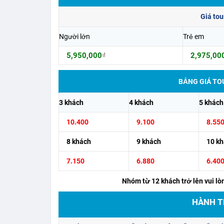
Giá to
Người lớn
Trẻ em
5,950,000
₫
2,975,00
BẢNG GIÁ TOU
3 khách
4 khách
5 khách
10.400
9.100
8.55
8 khách
9 khách
10 k
7.150
6.880
6.40
Nhóm từ 12 khách trở lên vui lò
HÀNH T