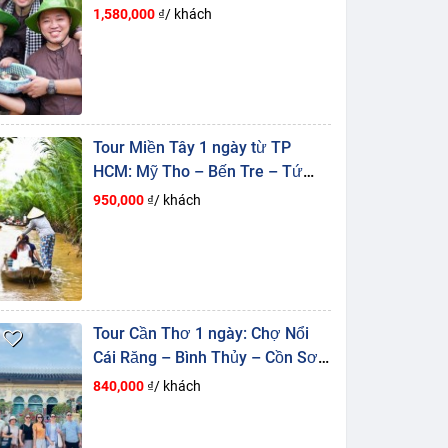
Chim Vàm Hồ
1,580,000
₫/ khách
Tour Miền Tây 1 ngày từ TP
HCM: Mỹ Tho – Bến Tre – Tứ
Linh Cồn
950,000
₫/ khách
Tour Cần Thơ 1 ngày: Chợ Nổi
Cái Răng – Bình Thủy – Cồn Sơn
– ĐÁM TIỆC BÊN CỒN
840,000
₫/ khách