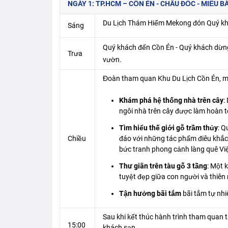
NGÀY 1: TP.HCM – CỒN ÉN - CHÂU ĐỐC - MIẾU BÀ 
Du Lịch Thám Hiểm Mekong đón Quý khá
Sáng
Quý khách đến Cồn Én - Quý khách dừng
Trưa
vườn.
Đoàn tham quan Khu Du Lịch Cồn Én, m
Khám phá hệ thống nhà trên cây
:
ngôi nhà trên cây được làm hoàn t
Tìm hiểu thế giới gỗ trầm thủy
: Q
Chiều
đáo với những tác phẩm điêu khắc 
bức tranh phong cảnh làng quê Việ
Thư giãn trên tàu gỗ 3 tầng
: Một 
tuyệt đẹp giữa con người và thiên 
Tận hưởng bãi tắm
bãi tắm tự nh
Sau khi kết thúc hành trình tham quan 
15:00
khách sạn.