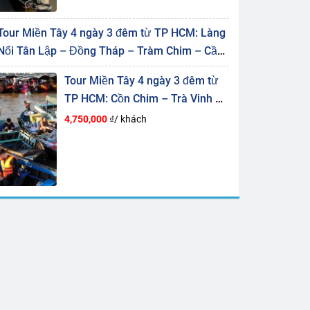
Tour Miền Tây 4 ngày 3 đêm từ TP HCM: Làng
Nổi Tân Lập – Đồng Tháp – Tràm Chim – Cần
Thơ – Mỹ Khánh
Tour Miền Tây 4 ngày 3 đêm từ
TP HCM: Cồn Chim – Trà Vinh –
Vĩnh Long – Sóc Trăng – Bạc
4,750,000
₫/ khách
Liêu – Cần Thơ