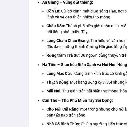
An Giang – Vùng đất thiêng:
Cồn Én
: Cù lao xanh mát giữa sông Hậu, nơi 
lành và vẻ đẹp thiên nhiên thơ mộng.
Châu Đốc:
Thành phố biên giới nhộn nhịp. V
nổi tiếng nhất miền Tây.
Làng Chăm Châu Giang
: Tìm hiểu về văn hó
độc đáo, những thánh đường Hồi giáo lỗng lẫy
Rừng tràm Trà Sư
: Du ngoạn bằng thuyền tr
Hà Tiên – Giao hòa Biển Xanh và Núi Non Hùng
Lăng Mạc Cửu
: Công trình kiến trúc cổ kính 
Thạch Động
: Một hang động kỳ vĩ với những 
Mũi Nai
: Thư giãn trên bãi biển thơ mộng, hò
Cần Thơ – Thủ Phủ Miền Tây Sôi Động:
Chợ Nổi Cái Răng
: một trong những chợ nổi 
bán tấp nập trên sông.
Nhà Cổ Bình Thủy
: Chiêm ngưỡng kiến trúc c