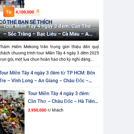
4,100,000
CÓ THỂ BẠN SẼ THÍCH
Tour Miền Tây 4 ngày 3 đêm: Cần Thơ
– Sóc Trăng – Bạc Liêu – Cà Mau – An
Giang – Rừng Tràm Trà Sư
Thám Hiểm Mekong trân trọng giới thiệu đến quý
khách chương trình tour Miền Tây 4 ngày 3 đêm 2025
trọn gói, một lựa chọn hoàn hảo cho kỳ nghỉ đáng...
Tour Miền Tây 4 ngày 3 đêm từ TP HCM: Bến
Tre – Vĩnh Long – An Giang – Châu Đốc –
Rừng Tràm Trà Sư – Cần Thơ
Tour Miền Tây 4 ngày 3 đêm:
Cần Thơ – Châu Đốc – Hà Tiên
– U Minh Thượng – Cà Mau
3,950,000
₫/ khách