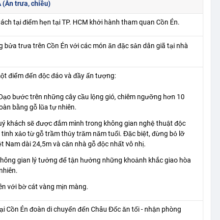
(Ăn trưa, chiều)
ch tại điểm hẹn tại TP. HCM khởi hành tham quan Cồn Én.
 bửa trưa trên Cồn Én với các món ăn đặc sản dân giã tại nhà
ột điểm đến độc đáo và đầy ấn tượng:
 Dạo bước trên những cây cầu lộng gió, chiêm ngưỡng hơn 10
oàn bằng gỗ lũa tự nhiên.
uý khách sẽ được đắm mình trong không gian nghệ thuật độc
tinh xảo từ gỗ trầm thủy trăm năm tuổi. Đặc biệt, đừng bỏ lỡ
t Nam dài 24,5m và căn nhà gỗ độc nhất vô nhị.
không gian lý tưởng để tận hưởng những khoảnh khắc giao hòa
nhiên.
iên với bờ cát vàng mịn màng.
tại Cồn Én đoàn di chuyển đến Châu Đốc ăn tối - nhận phòng