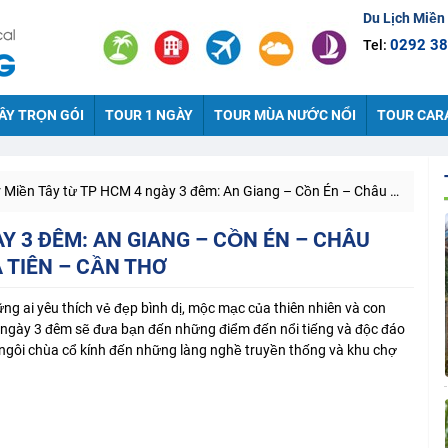
Du Lịch Miền
0292 38
Tel:
ÂY TRỌN GÓI
TOUR 1 NGÀY
TOUR MÙA NƯỚC NỔI
TOUR CAR
iền Tây từ TP HCM 4 ngày 3 đêm: An Giang – Cồn Én – Châu Đốc – Làng Chăm – Trà Sư – Hà Tiên – Cần Thơ
Y 3 ĐÊM: AN GIANG – CỒN ÉN – CHÂU
 TIÊN – CẦN THƠ
g ai yêu thích vẻ đẹp bình dị, mộc mạc của thiên nhiên và con
ngày 3 đêm sẽ đưa bạn đến những điểm đến nổi tiếng và độc đáo
 ngôi chùa cổ kính đến những làng nghề truyền thống và khu chợ