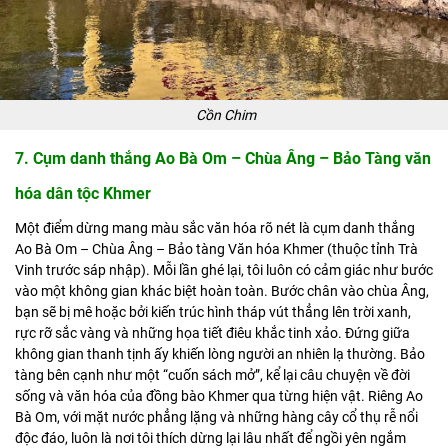
Cồn Chim
7. Cụm danh thắng Ao Bà Om – Chùa Âng – Bảo Tàng văn
hóa dân tộc Khmer
Một điểm dừng mang màu sắc văn hóa rõ nét là cụm danh thắng
Ao Bà Om – Chùa Âng – Bảo tàng Văn hóa Khmer
(thuộc tỉnh Trà
Vinh trước sáp nhập)
. Mỗi lần ghé lại, tôi luôn có cảm giác như bước
vào một không gian khác biệt hoàn toàn. Bước chân vào chùa Âng,
bạn sẽ bị mê hoặc bởi kiến trúc hình tháp vút thẳng lên trời xanh,
rực rỡ sắc vàng và những họa tiết điêu khắc tinh xảo. Đứng giữa
không gian thanh tịnh ấy khiến lòng người an nhiên lạ thường. Bảo
tàng bên cạnh như một “cuốn sách mở”, kể lại câu chuyện về đời
sống và văn hóa của đồng bào Khmer qua từng hiện vật. Riêng Ao
Bà Om, với mặt nước phẳng lặng và những hàng cây cổ thụ rễ nổi
độc đáo, luôn là nơi tôi thích dừng lại lâu nhất để ngồi yên ngắm