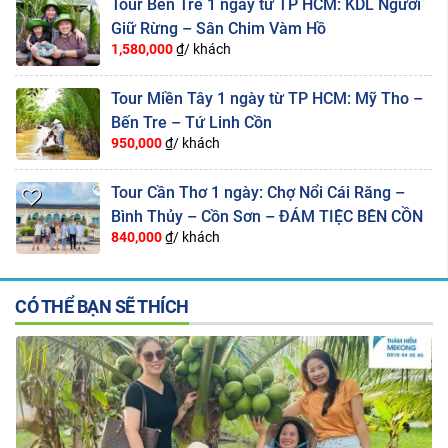
Tour Bến Tre 1 ngày từ TP HCM: KDL Người
Giữ Rừng – Sân Chim Vàm Hồ
1,580,000
₫/ khách
Tour Miền Tây 1 ngày từ TP HCM: Mỹ Tho –
Bến Tre – Tứ Linh Cồn
950,000
₫/ khách
Tour Cần Thơ 1 ngày: Chợ Nổi Cái Răng –
Bình Thủy – Cồn Sơn – ĐÁM TIỆC BÊN CỒN
840,000
₫/ khách
CÓ THỂ BẠN SẼ THÍCH