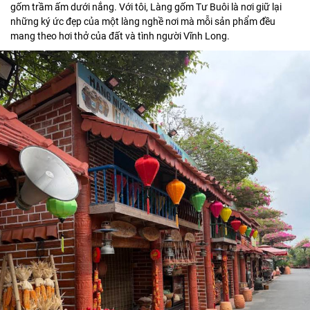
gốm trầm ấm dưới nắng. Với tôi, Làng gốm Tư Buôi là nơi giữ lại
những ký ức đẹp của một làng nghề nơi mà mỗi sản phẩm đều
mang theo hơi thở của đất và tình người Vĩnh Long.