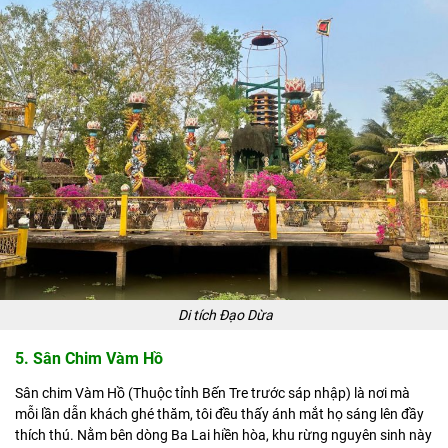
Di tích Đạo Dừa
5. Sân Chim Vàm Hồ
Sân chim Vàm Hồ (Thuộc tỉnh Bến Tre trước sáp nhập) là nơi mà
mỗi lần dẫn khách ghé thăm, tôi đều thấy ánh mắt họ sáng lên đầy
thích thú. Nằm bên dòng Ba Lai hiền hòa, khu rừng nguyên sinh này