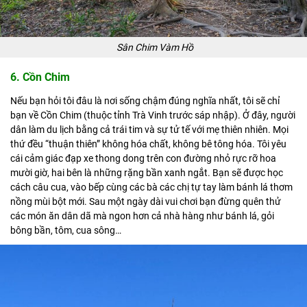
Sân Chim Vàm Hồ
6. Cồn Chim
Nếu bạn hỏi tôi đâu là nơi sống chậm đúng nghĩa nhất, tôi sẽ chỉ
bạn về Cồn Chim
(thuộc tỉnh Trà Vinh trước sáp nhập)
. Ở đây, người
dân làm du lịch bằng cả trái tim và sự tử tế với mẹ thiên nhiên. Mọi
thứ đều “thuận thiên” không hóa chất, không bê tông hóa. Tôi yêu
cái cảm giác đạp xe thong dong trên con đường nhỏ rực rỡ hoa
mười giờ, hai bên là những rặng bần xanh ngắt. Bạn sẽ được học
cách câu cua, vào bếp cùng các bà các chị tự tay làm bánh lá thơm
nồng mùi bột mới. Sau một ngày dài vui chơi bạn đừng quên thử
các món ăn dân dã mà ngon hơn cả nhà hàng như bánh lá, gỏi
bông bần, tôm, cua sông…