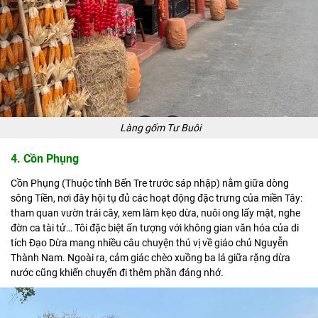
Làng gốm Tư Buôi
4. Cồn Phụng
Cồn Phụng (Thuộc tỉnh Bến Tre trước sáp nhập) nằm giữa dòng
sông Tiền, nơi đây hội tụ đủ các hoạt động đặc trưng của miền Tây:
tham quan vườn trái cây, xem làm kẹo dừa, nuôi ong lấy mật, nghe
đờn ca tài tử… Tôi đặc biệt ấn tượng với không gian văn hóa của di
tích Đạo Dừa mang nhiều câu chuyện thú vị về giáo chủ Nguyễn
Thành Nam. Ngoài ra, cảm giác chèo xuồng ba lá giữa rặng dừa
nước cũng khiến chuyến đi thêm phần đáng nhớ.