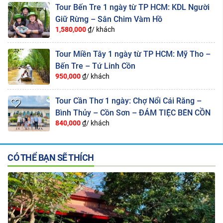
Tour Bến Tre 1 ngày từ TP HCM: KDL Người
Giữ Rừng – Sân Chim Vàm Hồ
1,580,000
₫/ khách
Tour Miền Tây 1 ngày từ TP HCM: Mỹ Tho –
Bến Tre – Tứ Linh Cồn
950,000
₫/ khách
Tour Cần Thơ 1 ngày: Chợ Nổi Cái Răng –
Bình Thủy – Cồn Sơn – ĐÁM TIỆC BÊN CỒN
840,000
₫/ khách
CÓ THỂ BẠN SẼ THÍCH