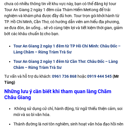
chưa có nhiều thông tin về khu vực này, bạn có thể đăng ký tour
Tour An Giang
2 ngày 1 đêm của Thám Hiểm MeKong để trải
nghiệm và khám phá được đầy đủ hơn. Tour trọn gói khởi hành từ
TP. Hồ Chí Minh, Cần Thơ, có hướng dẫn viên am hiểu địa phương,
xe đưa đón, ăn uống… sẽ vô cùng tiện lợi và tiết kiệm thời gian, giảm
bớt các khâu chuẩn bị cho bạn.
Tour An Giang 2 ngày 1 đêm từ TP Hồ Chí Minh: Châu Đốc –
Làng Chăm – Rừng Tràm Trà Sư
Tour An Giang 2 ngày 1 đêm từ Cần Thơ: Châu Đốc – Làng
Chăm – Rừng Tràm Trà Sư
Tư vấn và hỗ trợ du khách:
0961 736 868
hoặc
0919 444 545
(Mr
Tùng)
Những lưu ý cần biết khi tham quan làng Chăm
Châu Giang
Không sử dụng cử chỉ, hành động, từ ngữ thiếu thiện cảm, soi
mói và so bì văn hóa.
Thánh đường là nơi tôn nghiêm, sinh hoạt văn hóa đạo hồi nên