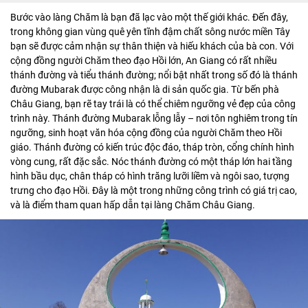
Bước vào làng Chăm là bạn đã lạc vào một thế giới khác. Đến đây,
trong không gian vùng quê yên tĩnh đậm chất sông nước miền Tây
bạn sẽ được cảm nhận sự thân thiện và hiếu khách của bà con. Với
cộng đồng người Chăm theo đạo Hồi lớn, An Giang có rất nhiều
thánh đường và tiểu thánh đường; nổi bật nhất trong số đó là thánh
đường Mubarak được công nhận là di sản quốc gia. Từ bến phà
Châu Giang, bạn rẽ tay trái là có thể chiêm ngưỡng vẻ đẹp của công
trình này. Thánh đường Mubarak lỗng lẫy – nơi tôn nghiêm trong tín
ngưỡng, sinh hoạt văn hóa cộng đồng của người Chăm theo Hồi
giáo. Thánh đường có kiến trúc độc đáo, tháp tròn, cổng chính hình
vòng cung, rất đặc sắc. Nóc thánh đường có một tháp lớn hai tầng
hình bầu dục, chân tháp có hình trăng lưỡi liềm và ngôi sao, tượng
trưng cho đạo Hồi. Đây là một trong những công trình có giá trị cao,
và là điểm tham quan hấp dẫn tại làng Chăm Châu Giang.