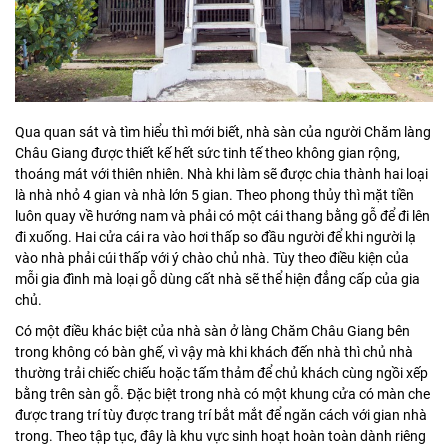
Qua quan sát và tìm hiểu thì mới biết, nhà sàn của người Chăm làng
Châu Giang được thiết kế hết sức tinh tế theo không gian rộng,
thoáng mát với thiên nhiên. Nhà khi làm sẽ được chia thành hai loại
là nhà nhỏ 4 gian và nhà lớn 5 gian. Theo phong thủy thì mặt tiền
luôn quay về hướng nam và phải có một cái thang bằng gỗ để đi lên
đi xuống. Hai cửa cái ra vào hơi thấp so đầu người để khi người lạ
vào nhà phải cúi thấp với ý chào chủ nhà. Tùy theo điều kiện của
mỗi gia đình mà loại gỗ dùng cất nhà sẽ thể hiện đẳng cấp của gia
chủ.
Có một điều khác biệt của nhà sàn ở làng Chăm Châu Giang bên
trong không có bàn ghế, vì vậy mà khi khách đến nhà thì chủ nhà
thường trải chiếc chiếu hoặc tấm thảm để chủ khách cùng ngồi xếp
bằng trên sàn gỗ. Đặc biệt trong nhà có một khung cửa có màn che
được trang trí tùy được trang trí bắt mắt để ngăn cách với gian nhà
trong. Theo tập tục, đây là khu vực sinh hoạt hoàn toàn dành riêng