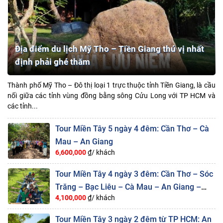
Địa điểm du lịch Mỹ Tho – Tiền Giang thú vị nhất
định phải ghé thăm
Thành phố Mỹ Tho – Đô thị loại 1 trực thuộc tỉnh Tiền Giang, là cầu
nối giữa các tỉnh vùng đồng bằng sông Cửu Long với TP HCM và
các tỉnh...
Tour Miền Tây 5 ngày 4 đêm: Cần Thơ – Cà
Mau – An Giang
6,600,000
₫/ khách
Tour Miền Tây 4 ngày 3 đêm: Cần Thơ – Sóc
Trăng – Bạc Liêu – Cà Mau – An Giang –
4,100,000
₫/ khách
Rừng Tràm Trà Sư
Tour Miền Tây 3 ngày 2 đêm từ TP HCM: An