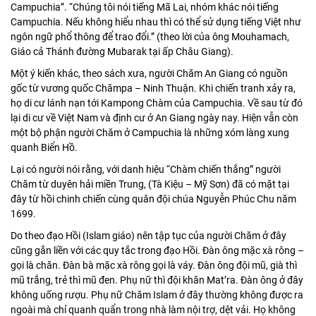
Campuchia”. “Chúng tôi nói tiếng Mã Lai, nhóm khác nói tiếng
Campuchia. Nếu không hiểu nhau thì có thể sử dụng tiếng Việt như
ngôn ngữ phổ thông để trao đổi.” (theo lời của ông Mouhamach,
Giáo cả Thánh đường Mubarak tại ấp Châu Giang).
Một ý kiến khác, theo sách xưa, người Chăm An Giang có nguồn
gốc từ vương quốc Chămpa – Ninh Thuận. Khi chiến tranh xảy ra,
họ di cư lánh nạn tới Kampong Chàm của Campuchia. Về sau từ đó
lại di cư về Việt Nam và định cư ở An Giang ngày nay. Hiện vẫn còn
một bộ phận người Chăm ở Campuchia là những xóm làng xung
quanh Biển Hồ.
Lại có người nói rằng, với danh hiệu “Chàm chiến thắng” người
Chăm từ duyên hải miền Trung, (Tà Kiệu – Mỹ Sơn) đã có mặt tại
đây từ hồi chinh chiến cùng quân đội chúa Nguyễn Phúc Chu năm
1699.
Do theo đạo Hồi (Islam giáo) nên tập tục của người Chăm ở đây
cũng gắn liền với các quy tắc trong đạo Hồi. Đàn ông mặc xà rông –
gọi là chăn. Đàn bà mặc xà rông gọi là váy. Đàn ông đội mũ, già thì
mũ trắng, trẻ thì mũ đen. Phụ nữ thì đội khăn Mat’ra. Đàn ông ở đây
không uống rượu. Phụ nữ Chăm Islam ở đây thường không được ra
ngoài mà chỉ quanh quẩn trong nhà làm nội trợ, dệt vải. Họ không