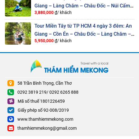
Giang – Làng Chăm – Châu Đốc – Núi Cấm –
3,880,000
₫/ khách
Rừng Tràm Trà Sư – Cần Thơ
Tour Miền Tây từ TP HCM 4 ngày 3 đêm: An
Giang – Cồn Én – Châu Đốc – Làng Chăm –
5,950,000
₫/ khách
Trà Sư – Hà Tiên – Cần Thơ
58 Trần Bình Trọng, Cần Thơ
0292 3819 219/ 0292 6265 888
Mã số thuế 1801226459
Giấy phép số 92-008/2019
www.thamhiemmekong.com
thamhiemmekong@gmail.com