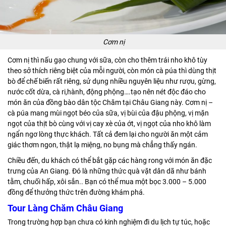
Cơm nị
Cơm nị thì nấu gạo chung với sữa, còn cho thêm trái nho khô tùy
theo sở thích riêng biệt của mỗi người, còn món cà púa thì dùng thịt
bò để chế biến rất riêng, sử dụng nhiều nguyên liệu như rượu, gừng,
nước cốt dừa, cà ri,hành, động phộng….tạo nên nét độc đáo cho
món ăn của đồng bào dân tộc Chăm tại Châu Giang này. Cơm nị –
cà púa mang mùi ngọt béo của sữa, vị bùi của đậu phộng, vị mặn
ngọt của thịt bò cùng với vị cay xè của ớt, vị ngọt của nho khô làm
ngẩn ngơ lòng thực khách. Tất cả đem lại cho người ăn một cảm
giác thơm ngon, thật lạ miệng, no bụng mà chẳng thấy ngán.
Chiều đến, du khách có thể bắt gặp các hàng rong với món ăn đặc
trưng của An Giang. Đó là những thức quà vặt dân dã như bánh
tằm, chuối hấp, xôi sắn.. Bạn có thể mua một bọc 3.000 – 5.000
đồng để thưởng thức trên đường khám phá.
Tour Làng Chăm Châu Giang
Trong trường hợp bạn chưa có kinh nghiệm đi du lịch tự túc, hoặc