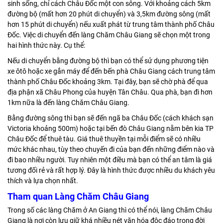
sinh sống, chỉ cách Châu Đốc một con sông. Với khoảng cách 5km
đường bộ (mất hơn 20 phút di chuyển) và 3,5km đường sông (mất
hơn 15 phút di chuyển) nếu xuất phát từ trung tâm thành phố Châu
Đốc. Việc di chuyển đến làng Chăm Châu Giang sẽ chọn một trong
hai hình thức này. Cụ thể:
Nếu di chuyển bằng đường bộ thì bạn có thể sử dụng phương tiện
xe ôtô hoặc xe gắn máy để đến bến phà Châu Giang cách trung tâm
thành phố Châu Đốc khoảng 3km. Tại đây, bạn sẽ chờ phà để qua
địa phận xã Châu Phong của huyện Tân Châu. Qua phà, bạn đi hơn
1km nữa là đến làng Chăm Châu Giang.
Bằng đường sông thì bạn sẽ đến ngã ba Châu Đốc (cách khách sạn
Victoria khoảng 500m) hoặc tại bến đò Châu Giang nằm bên kia TP
Châu Đốc để thuê tàu. Giá thuê thuyền tại mỗi điểm sẽ có nhiều
mức khác nhau, tùy theo chuyến đi của bạn đến những điểm nào và
đi bao nhiều người. Tuy nhiên một điều mà bạn có thể an tâm là giá
tương đối rẻ và rất hợp lý. Đây là hình thức được nhiều du khách yêu
thích và lựa chọn nhất.
Tham quan Làng Chăm Châu Giang
Trong số các làng Chăm ở An Giang thì có thể nói, làng Chăm Châu
Giang là nơi còn lưu giữ khá nhiều nét văn hóa độc đáo trong đời