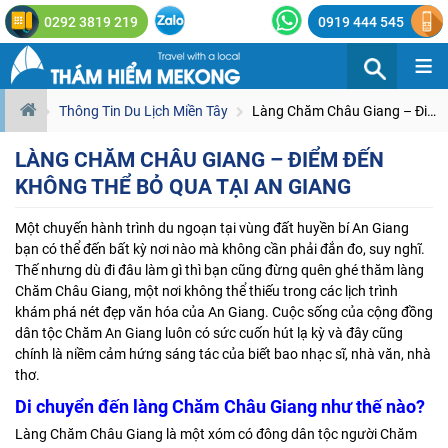
0292 3819 219
0919 444 545
≡
Thông Tin Du Lịch Miền Tây
Làng Chăm Châu Giang – Điểm đến không thể bỏ qua tại An Giang
LÀNG CHĂM CHÂU GIANG – ĐIỂM ĐẾN
KHÔNG THỂ BỎ QUA TẠI AN GIANG
Một chuyến hành trình du ngoạn tại vùng đất huyền bí An Giang
bạn có thể đến bất kỳ nơi nào mà không cần phải đắn đo, suy nghĩ.
Thế nhưng dù đi đâu làm gì thì bạn cũng đừng quên ghé thăm làng
Chăm Châu Giang, một nơi không thể thiếu trong các lịch trình
khám phá nét đẹp văn hóa của An Giang. Cuộc sống của cộng đồng
dân tộc Chăm An Giang luôn có sức cuốn hút lạ kỳ và đây cũng
chính là niềm cảm hứng sáng tác của biết bao nhạc sĩ, nhà văn, nhà
thơ.
Di chuyển đến làng Chăm Châu Giang như thế nào?
Làng Chăm Châu Giang là một xóm có đông dân tộc người Chăm