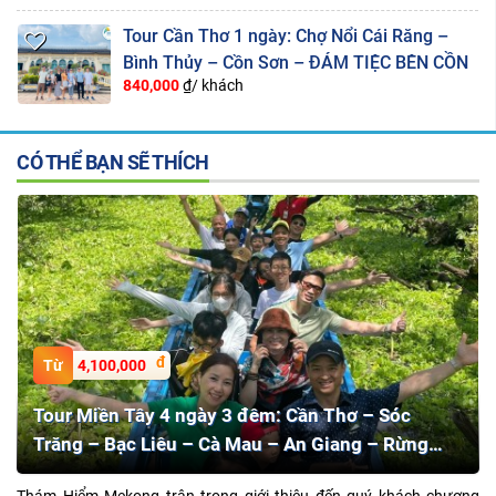
Tour Cần Thơ 1 ngày: Chợ Nổi Cái Răng –
Bình Thủy – Cồn Sơn – ĐÁM TIỆC BÊN CỒN
840,000
₫/ khách
CÓ THỂ BẠN SẼ THÍCH
4,100,000
Tour Miền Tây 4 ngày 3 đêm: Cần Thơ – Sóc
Trăng – Bạc Liêu – Cà Mau – An Giang – Rừng
Tràm Trà Sư