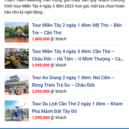
Thám Hiểm Mekong trân trọng giới thiệu đến quý khách chương
trình tour Miền Tây 4 ngày 3 đêm 2025 trọn gói, một lựa chọn hoàn
hảo cho kỳ nghỉ đáng...
Tour Miền Tây 2 ngày 1 đêm: Mỹ Tho – Bến
Tre – Cần Thơ
1,800,000
₫/ khách
Tour Miền Tây 4 ngày 3 đêm: Cần Thơ –
Châu Đốc – Hà Tiên – U Minh Thượng – Cà
3,950,000
₫/ khách
Mau
Tour An Giang 2 ngày 1 đêm: Núi Cấm –
Rừng Tràm Trà Sư – Châu Đốc
2,090,000
₫/ khách
Tour Du Lịch Cần Thơ 2 ngày 1 đêm – Khám
Phá Mảnh Đất Tây Đô
1,090,000
₫/ khách