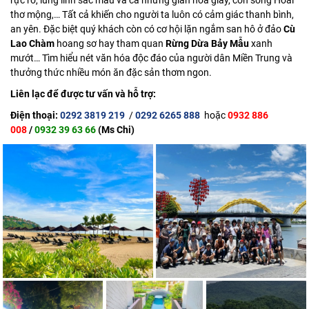
rực rỡ, lung linh sắc màu và cả những giàn hoa giấy, con sông Hoài
thơ mộng,… Tất cả khiến cho người ta luôn có cảm giác thanh bình,
an yên. Đặc biệt quý khách còn có cơ hội lặn ngắm san hô ở đảo
Cù
Lao Chàm
hoang sơ hay tham quan
Rừng Dừa Bảy Mẫu
xanh
mướt… Tìm hiểu nét văn hóa độc đáo của người dân Miền Trung và
thưởng thức nhiều món ăn đặc sản thơm ngon.
Liên lạc để được tư vấn và hỗ trợ:
Điện thoại:
0292 3819 219
/
0292 6265 888
hoặc
0932 886
008
/
0932 39 63 66
(Ms Chi)