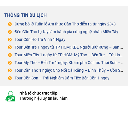
THÔNG TIN DU LỊCH
Đừng bỏ lỡ Tuần lễ Ẩm thực Cần Thơ diễn ra từ ngày 28/8
Đến Cần Thơ tự tay làm bánh pía cùng nghệ nhân Miền Tây
Tour Cồn Hô Trà Vinh 1 Ngày
Tour Bến Tre 1 ngày từ TP HCM: KDL Người Giữ Rừng – Sân Chim Vàm Hồ
Tour Miền Tây 1 ngày từ TP HCM: Mỹ Tho – Bến Tre – Tứ Linh Cồn
Tour Mỹ Tho – Bến Tre 1 ngày: Khám phá Cù Lao Thới Sơn – Cồn Phụng
Tour Cần Thơ 1 ngày: Chợ Nổi Cái Răng – Bình Thủy – Cồn Sơn – ĐÁM TIỆC BÊN CỒN
Tour Cồn Sơn – Trải Nghiệm Đám Tiệc Bên Cồn 1 ngày
Nhà tổ chức trực tiếp
Thương hiệu uy tín lâu năm
Tư vấn nhanh chóng
0919.444.545