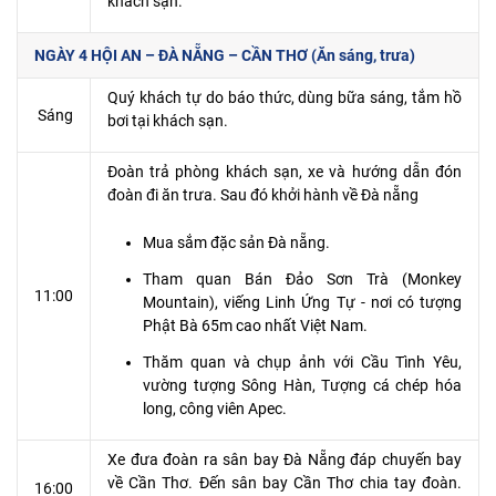
khách sạn.
NGÀY 4 HỘI AN – ĐÀ NẴNG – CẦN THƠ (Ăn sáng, trưa)
Quý khách tự do báo thức, dùng bữa sáng, tắm hồ
Sáng
bơi tại khách sạn.
Đoàn trả phòng khách sạn, xe và hướng dẫn đón
đoàn đi ăn trưa. Sau đó khởi hành về Đà nẵng
Mua sắm đặc sản Đà nẵng.
Tham quan Bán Đảo Sơn Trà (Monkey
11:00
Mountain), viếng Linh Ứng Tự - nơi có tượng
Phật Bà 65m cao nhất Việt Nam.
Thăm quan và chụp ảnh với Cầu Tình Yêu,
vường tượng Sông Hàn, Tượng cá chép hóa
long, công viên Apec.
Xe đưa đoàn ra sân bay Đà Nẵng đáp chuyến bay
về Cần Thơ. Đến sân bay Cần Thơ chia tay đoàn.
16:00