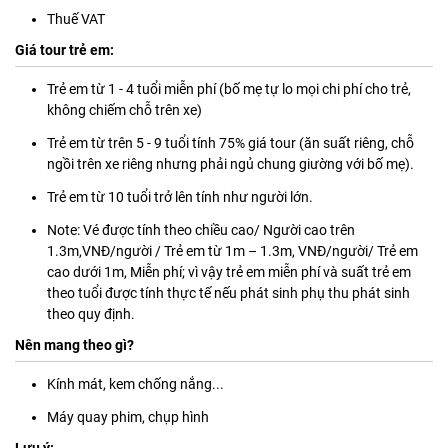
Thuế VAT
Giá tour trẻ em:
Trẻ em từ 1 - 4 tuổi miễn phí (bố mẹ tự lo mọi chi phí cho trẻ,
không chiếm chỗ trên xe)
Trẻ em từ trên 5 - 9 tuổi tính 75% giá tour (ăn suất riêng, chỗ
ngồi trên xe riêng nhưng phải ngủ chung giường với bố mẹ).
Trẻ em từ 10 tuổi trở lên tính như người lớn.
Note: Vé được tính theo chiều cao/ Người cao trên
1.3m,VNĐ/người / Trẻ em từ 1m – 1.3m, VNĐ/người/ Trẻ em
cao dưới 1m, Miễn phí; vì vậy trẻ em miễn phí và suất trẻ em
theo tuổi được tính thực tế nếu phát sinh phụ thu phát sinh
theo quy định.
Nên mang theo gì?
Kính mát, kem chống nắng...
Máy quay phim, chụp hình
Lưu ý: