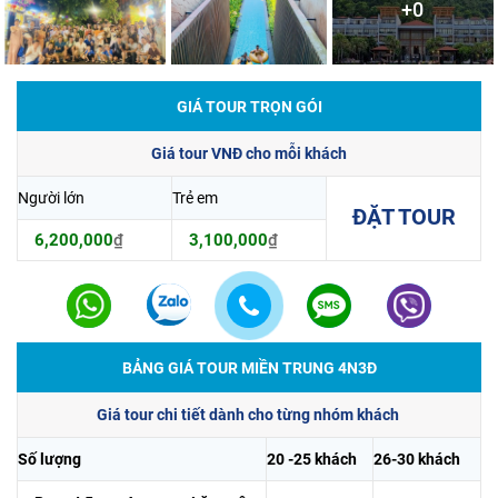
+0
GIÁ TOUR TRỌN GÓI
Giá tour VNĐ cho mỗi khách
Người lớn
Trẻ em
ĐẶT TOUR
6,200,000
₫
3,100,000
₫
BẢNG GIÁ TOUR MIỀN TRUNG 4N3Đ
Giá tour chi tiết dành cho từng nhóm khách
Số lượng
20 -25 khách
26-30 khách