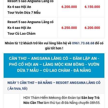
Resort 5 sao Angsana Lăng cô
Ks 4 sao Hội An
6.200.000
6.150.000
Tour Vườn Dừa 7 Mẫu
Resort 5 sao Angsana Lăng cô
Ks 4 sao Hội An
6.250.000
6.200.000
Tour Cù Lao Chàm
Nhóm từ 12 khách trở lên vui lòng liên hệ về
0961.73.68.68
để có
giá tốt hơn !
CẦN THƠ – ANGSANA LĂNG CÔ – ĐẦM LẬP AN -
PHỐ CỔ HỘI AN – LÀNG MỘC KIM BỒNG - VƯỜN
DỪA 7 MẪU – CÙ LAO CHÀM - ĐÀ NẴNG
NGÀY 1 CẦN THƠ – ĐÀ NẴNG – RESORT ANGSANA LĂNG CÔ
( Ăn trưa, tối)
HDV Thám Hiểm Mekong đón Đoàn tại
Sân bay Trà
Nóc Cần Thơ
làm thủ tục đi Đà Nẵng chuyến 08h55.