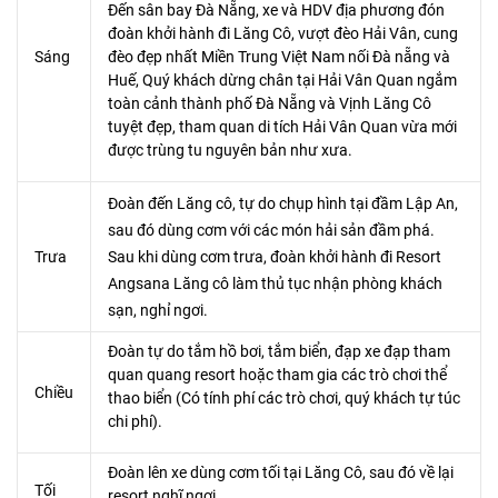
Đến sân bay Đà Nẵng, xe và HDV địa phương đón
đoàn khởi hành đi Lăng Cô, vượt đèo Hải Vân, cung
Sáng
đèo đẹp nhất Miền Trung Việt Nam nối Đà nẵng và
Huế, Quý khách dừng chân tại Hải Vân Quan ngắm
toàn cảnh thành phố Đà Nẵng và Vịnh Lăng Cô
tuyệt đẹp, tham quan di tích Hải Vân Quan vừa mới
được trùng tu nguyên bản như xưa.
Đoàn đến Lăng cô, tự do chụp hình tại đầm Lập An,
sau đó dùng cơm với các món hải sản đầm phá.
Trưa
Sau khi dùng cơm trưa, đoàn khởi hành đi Resort
Angsana Lăng cô làm thủ tục nhận phòng khách
sạn, nghỉ ngơi.
Đoàn tự do tắm hồ bơi, tắm biển, đạp xe đạp tham
quan quang resort hoặc tham gia các trò chơi thể
Chiều
thao biển (Có tính phí các trò chơi, quý khách tự túc
chi phí).
Đoàn lên xe dùng cơm tối tại Lăng Cô, sau đó về lại
Tối
resort nghĩ ngơi.