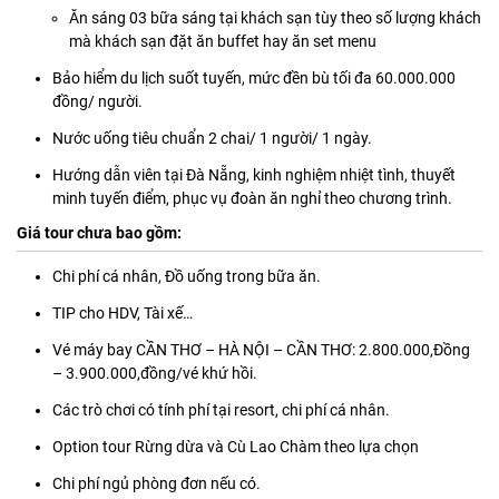
Ăn sáng 03 bữa sáng tại khách sạn tùy theo số lượng khách
mà khách sạn đặt ăn buffet hay ăn set menu
Bảo hiểm du lịch suốt tuyến, mức đền bù tối đa 60.000.000
đồng/ người.
Nước uống tiêu chuẩn 2 chai/ 1 người/ 1 ngày.
Hướng dẫn viên tại Đà Nẵng, kinh nghiệm nhiệt tình, thuyết
minh tuyến điểm, phục vụ đoàn ăn nghỉ theo chương trình.
Giá tour chưa bao gồm:
Chi phí cá nhân, Đồ uống trong bữa ăn.
TIP cho HDV, Tài xế…
Vé máy bay CẦN THƠ – HÀ NỘI – CẦN THƠ: 2.800.000,Đồng
– 3.900.000,đồng/vé khứ hồi.
Các trò chơi có tính phí tại resort, chi phí cá nhân.
Option tour Rừng dừa và Cù Lao Chàm theo lựa chọn
Chi phí ngủ phòng đơn nếu có.