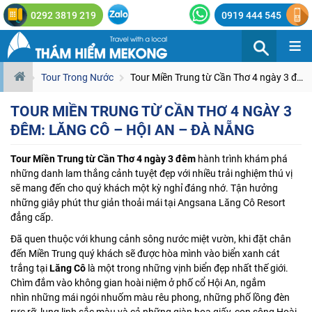
0292 3819 219
0919 444 545
≡
Tour Trong Nước
Tour Miền Trung từ Cần Thơ 4 ngày 3 đêm: Lăng Cô – Hội An – Đà Nẵng
TOUR MIỀN TRUNG TỪ CẦN THƠ 4 NGÀY 3
ĐÊM: LĂNG CÔ – HỘI AN – ĐÀ NẴNG
Tour Miền Trung từ Cần Thơ 4 ngày 3 đêm
hành trình khám phá
những danh lam thắng cảnh tuyệt đẹp với nhiều trải nghiệm thú vị
sẽ mang đến cho quý khách một kỳ nghỉ đáng nhớ. Tận hưởng
những giây phút thư giản thoải mái tại Angsana Lăng Cô Resort
đẳng cấp.
Đã quen thuộc với khung cảnh sông nước miệt vườn, khi đặt chân
đến Miền Trung quý khách sẽ được hòa mình vào biển xanh cát
trắng tại
Lăng Cô
là một trong những vịnh biển đẹp nhất thế giới.
Chìm đắm vào không gian hoài niệm ở phố cổ Hội An, ngắm
nhìn những mái ngói nhuốm màu rêu phong, những phố lồng đèn