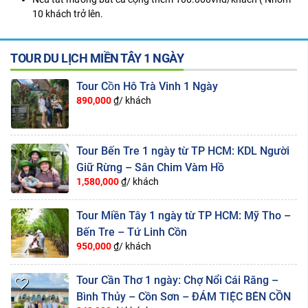
10 khách trở lên.
TOUR DU LỊCH MIỀN TÂY 1 NGÀY
Tour Cồn Hô Trà Vinh 1 Ngày
890,000
₫/ khách
Tour Bến Tre 1 ngày từ TP HCM: KDL Người
Giữ Rừng – Sân Chim Vàm Hồ
1,580,000
₫/ khách
Tour Miền Tây 1 ngày từ TP HCM: Mỹ Tho –
Bến Tre – Tứ Linh Cồn
950,000
₫/ khách
Tour Cần Thơ 1 ngày: Chợ Nổi Cái Răng –
Bình Thủy – Cồn Sơn – ĐÁM TIỆC BÊN CỒN