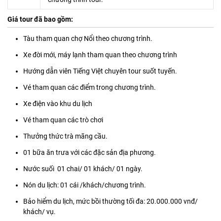
Giá tour đã bao gồm:
Tàu tham quan chợ Nổi theo chương trình.
Xe đời mới, máy lạnh tham quan theo chương trình
Hướng dẫn viên Tiếng Việt chuyên tour suốt tuyến.
Vé tham quan các điểm trong chương trình.
Xe điện vào khu du lịch
Vé tham quan các trò chơi
Thưởng thức trà mãng cầu.
01 bữa ăn trưa với các đặc sản địa phương.
Nước suối 01 chai/ 01 khách/ 01 ngày.
Nón du lịch: 01 cái /khách/chương trình.
Bảo hiểm du lịch, mức bồi thường tối đa: 20.000.000 vnđ/
khách/ vụ.