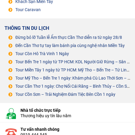
Khách Sạn Miền Tây
Tour Caravan
THÔNG TIN DU LỊCH
Đừng bỏ lỡ Tuần lễ Ẩm thực Cần Thơ diễn ra từ ngày 28/8
Đến Cần Thơ tự tay làm bánh pía cùng nghệ nhân Miền Tây
Tour Cồn Hô Trà Vinh 1 Ngày
Tour Bến Tre 1 ngày từ TP HCM: KDL Người Giữ Rừng – Sân Chim Vàm Hồ
Tour Miền Tây 1 ngày từ TP HCM: Mỹ Tho – Bến Tre – Tứ Linh Cồn
Tour Mỹ Tho – Bến Tre 1 ngày: Khám phá Cù Lao Thới Sơn – Cồn Phụng
Tour Cần Thơ 1 ngày: Chợ Nổi Cái Răng – Bình Thủy – Cồn Sơn – ĐÁM TIỆC BÊN CỒN
Tour Cồn Sơn – Trải Nghiệm Đám Tiệc Bên Cồn 1 ngày
Nhà tổ chức trực tiếp
Thương hiệu uy tín lâu năm
Tư vấn nhanh chóng
0919.444.545