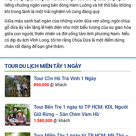
tiếng chuông ngân vang bên dòng Hàm Luông và hít thở bầu không
khí trong lành là một trải nghiệm vô cùng đáng quý.
Giữa màu xanh bạt ngàn của những vườn dừa ven sông, ngôi chùa
gỗ dừa ấy vẫn lặng lẽ hiện diện như một biểu tượng của sự giao hòa
giữa con người, thiên nhiên và đời sống tâm linh phương Nam. Nếu
có dịp
du lịch Vĩnh Long
, tôi tin rằng Chùa Dừa là một điểm dừng
chân rất đáng để bạn ghé thăm.
TOUR DU LỊCH MIỀN TÂY 1 NGÀY
Tour Cồn Hô Trà Vinh 1 Ngày
890,000
₫/ khách
Tour Bến Tre 1 ngày từ TP HCM: KDL Người
Giữ Rừng – Sân Chim Vàm Hồ
1,580,000
₫/ khách
Tour Miền Tây 1 ngày từ TP HCM: Mỹ Tho –