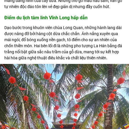
mang dáng hình của cây dừa. Những thớ gỗ màu nâu sẫm, vân gỗ
tự nhiên độc đáo tôn lên vẻ đẹp giản dị nhưng đầy cuốn hút.
Điểm du lịch tâm linh Vĩnh Long hấp dẫn
Dạo bước trong khuôn viên chùa Long Quan, những hành lang dài
được nâng đỡ bởi hàng cột dừa chắc chắn. Ánh nắng xuyên qua
mái ngói, đổ bóng xuống nền gạch, tô điểm cho sự an nhiên của
chốn thiền môn. Hai bên lối đi là những pho tượng La Hán bằng đá
trắng nổi bật giữa sắc nâu trầm của gỗ dừa, mang tới sự kết hợp
hài hòa giữa nghệ thuật điêu khắc và chất liệu thiên nhiên.