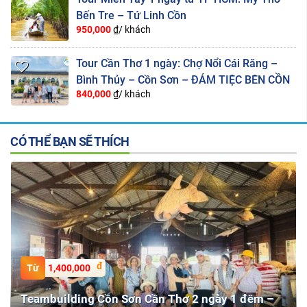
Bến Tre – Tứ Linh Cồn
950,000
₫/ khách
Tour Cần Thơ 1 ngày: Chợ Nổi Cái Răng –
Bình Thủy – Cồn Sơn – ĐÁM TIỆC BÊN CỒN
840,000
₫/ khách
CÓ THỂ BẠN SẼ THÍCH
1,400,000
Teambuilding Cồn Sơn Cần Thơ 2 ngày 1 đêm –