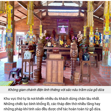
Không gian chánh điện linh thiêng với sắc nâu trầm của gỗ dừa
Khu vực thờ tự là nơi khiến nhiều du khách dừng chân lâu nhất.
Những chiếc lục bình khổng lồ, các tháp đèn thờ nhiều tầng hay
những pháp khí tinh xảo đều được chế tác hoàn toàn từ gỗ dừa.