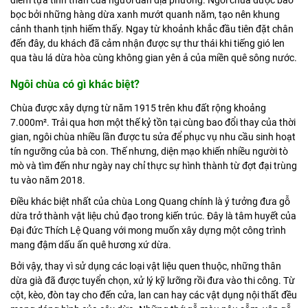
điểm tựa tinh thần của người dân địa phương. Ngôi chùa được bao
bọc bởi những hàng dừa xanh mướt quanh năm, tạo nên khung
cảnh thanh tịnh hiếm thấy. Ngay từ khoảnh khắc đầu tiên đặt chân
đến đây, du khách đã cảm nhận được sự thư thái khi tiếng gió len
qua tàu lá dừa hòa cùng không gian yên ả của miền quê sông nước.
Ngôi chùa có gì khác biệt?
Chùa được xây dựng từ năm 1915 trên khu đất rộng khoảng
7.000m². Trải qua hơn một thế kỷ tồn tại cùng bao đổi thay của thời
gian, ngôi chùa nhiều lần được tu sửa để phục vụ nhu cầu sinh hoạt
tín ngưỡng của bà con. Thế nhưng, diện mạo khiến nhiều người tò
mò và tìm đến như ngày nay chỉ thực sự hình thành từ đợt đại trùng
tu vào năm 2018.
Điều khác biệt nhất của chùa Long Quang chính là ý tưởng đưa gỗ
dừa trở thành vật liệu chủ đạo trong kiến trúc. Đây là tâm huyết của
Đại đức Thích Lệ Quang với mong muốn xây dựng một công trình
mang đậm dấu ấn quê hương xứ dừa.
Bởi vậy, thay vì sử dụng các loại vật liệu quen thuộc, những thân
dừa già đã được tuyển chọn, xử lý kỹ lưỡng rồi đưa vào thi công. Từ
cột, kèo, đòn tay cho đến cửa, lan can hay các vật dụng nội thất đều