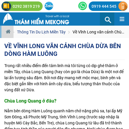
0292 3819 219
0919 444 545
≡
Thông Tin Du Lịch Miền Tây
Về Vĩnh Long vãn cảnh Chùa Dừa bên dòng Hàm Luông
VỀ VĨNH LONG VÃN CẢNH CHÙA DỪA BÊN
DÒNG HÀM LUÔNG
Trong rất nhiều điểm đến tâm linh mà tôi từng có dịp ghé thăm ở
miền Tây, chùa Long Quang (hay còn gọi là chùa Dừa) là một nơi để
lại ấn tượng sâu đậm. Bởi nơi đây mang nét mộc mạc, bình yên và
đặc biệt gắn liền với hình ảnh cây dừa, biểu tượng thân thuộc của
vùng đất xứ Dừa.
Chùa Long Quang ở đâu?
Nằm bên dòng Hàm Luông quanh năm chở nặng phù sa, tại ấp Mỹ
Sơn Đông, xã Phước Mỹ Trung, tỉnh Vĩnh Long (trước sáp nhập là
huyện Mỏ Cày Bắc, Bến Tre), chùa Long Quang từ lâu đã trở thành