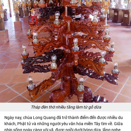
Tháp đèn thờ nhiều tầng làm từ gỗ dừa
Ngày nay, chùa Long Quang đã trở thành điểm đến được nhiều du
khách, Phật tử và những người yêu văn hóa miền Tây tìm về. Giữa
nhịp sống ngày càng vội vã, được ngồi dưới bóng dừa, lắng nghe