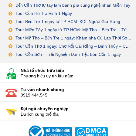
Đến Cần Thơ tự tay làm bánh pía cùng nghệ nhân Miền Tây
Tour Cồn Hô Trà Vinh 1 Ngày
Tour Bến Tre 1 ngày từ TP HCM: KDL Người Giữ Rừng – Sân Chim Vàm Hồ
Tour Miền Tây 1 ngày từ TP HCM: Mỹ Tho – Bến Tre – Tứ Linh Cồn
Tour Mỹ Tho – Bến Tre 1 ngày: Khám phá Cù Lao Thới Sơn – Cồn Phụng
Tour Cần Thơ 1 ngày: Chợ Nổi Cái Răng – Bình Thủy – Cồn Sơn – ĐÁM TIỆC BÊN CỒN
Tour Cồn Sơn – Trải Nghiệm Đám Tiệc Bên Cồn 1 ngày
Nhà tổ chức trực tiếp
Thương hiệu uy tín lâu năm
Tư vấn nhanh chóng
0919.444.545
Đội ngũ chuyên nghiệp
Du lịch cùng thổ địa