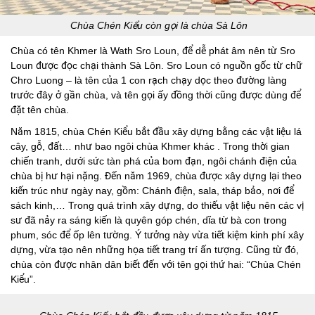
Chùa Chén Kiểu còn gọi là chùa Sà Lôn
Chùa có tên Khmer là Wath Sro Loun, để dễ phát âm nên từ Sro
Loun được đọc chại thành Sà Lôn. Sro Loun có nguồn gốc từ chữ
Chro Luong – là tên của 1 con rạch chạy dọc theo đường làng
trước đây ở gần chùa, và tên gọi ấy đồng thời cũng được dùng để
đặt tên chùa.
Năm 1815, chùa Chén Kiểu bắt đầu xây dựng bằng các vật liệu lá
cây, gỗ, đất… như bao ngôi chùa Khmer khác . Trong thời gian
chiến tranh, dưới sức tàn phá của bom đạn, ngôi chánh điện của
chùa bị hư hại nặng. Đến năm 1969, chùa được xây dựng lại theo
kiến trúc như ngày nay, gồm: Chánh điện, sala, tháp bảo, nơi để
sách kinh,… Trong quá trình xây dựng, do thiếu vật liệu nên các vị
sư đã nảy ra sáng kiến là quyên góp chén, dĩa từ bà con trong
phum, sóc để ốp lên tường. Ý tưởng này vừa tiết kiệm kinh phí xây
dựng, vừa tạo nên những họa tiết trang trí ấn tượng. Cũng từ đó,
chùa còn được nhân dân biết đến với tên gọi thứ hai: “Chùa Chén
Kiểu”.