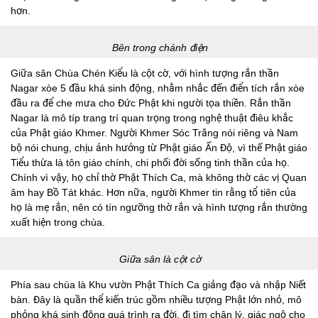
hơn.
Bên trong chánh điện
Giữa sân Chùa Chén Kiểu là cột cờ, với hình tượng rắn thần
Nagar xòe 5 đầu khá sinh động, nhằm nhắc đến điển tích rắn xòe
đầu ra để che mưa cho Đức Phật khi người tọa thiền. Rắn thần
Nagar là mô típ trang trí quan trọng trong nghệ thuật điêu khắc
của Phật giáo Khmer. Người Khmer Sóc Trăng nói riêng và Nam
bộ nói chung, chịu ảnh hưởng từ Phật giáo Ấn Độ, vì thế Phật giáo
Tiểu thừa là tôn giáo chính, chi phối đời sống tinh thần của họ.
Chính vì vậy, họ chỉ thờ Phật Thích Ca, mà không thờ các vị Quan
âm hay Bồ Tát khác. Hơn nữa, người Khmer tin rằng tổ tiên của
họ là mẹ rắn, nên có tín ngưỡng thờ rắn và hình tượng rắn thường
xuất hiện trong chùa.
Giữa sân là cột cờ
Phía sau chùa là Khu vườn Phật Thích Ca giảng đạo và nhập Niết
bàn. Đây là quần thể kiến trúc gồm nhiều tượng Phật lớn nhỏ, mô
phỏng khá sinh động quá trình ra đời, đi tìm chân lý, giác ngộ cho