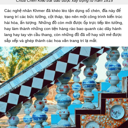
Chùa Chén Kiểu bắt đầu được xây dựng từ năm 1815
Các nghệ nhân Khmer đã khéo léo tận dụng số chén, đĩa này để
trang trí các bức tường, cột tháp, tạo nên một công trình kiến trúc
hài hòa, ấn tượng. Những đồ còn mới được ốp trực tiếp lên tường,
hay làm thành những con tiện hàng rào bao quanh các dãy hành
lang hay tay vịn cầu thang, còn những đồ đã vỡ hay sứt mẻ được
sắp xếp và ghép thành các hoa văn trang trí lạ mắt.