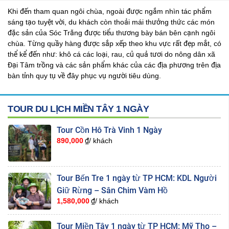
Khi đến tham quan ngôi chùa, ngoài được ngắm nhìn tác phẩm
sáng tạo tuyệt vời, du khách còn thoải mái thưởng thức các món
đặc sản của Sóc Trăng được tiểu thương bày bán bên cạnh ngôi
chùa. Từng quầy hàng được sắp xếp theo khu vực rất đẹp mắt, có
thể kể đến như: khô cá các loại, rau, củ quả tươi do nông dân xã
Đại Tâm trồng và các sản phẩm khác của các địa phương trên địa
bàn tỉnh quy tụ về đây phục vụ người tiêu dùng.
TOUR DU LỊCH MIỀN TÂY 1 NGÀY
Tour Cồn Hô Trà Vinh 1 Ngày
890,000
₫/ khách
Tour Bến Tre 1 ngày từ TP HCM: KDL Người
Giữ Rừng – Sân Chim Vàm Hồ
1,580,000
₫/ khách
Tour Miền Tây 1 ngày từ TP HCM: Mỹ Tho –