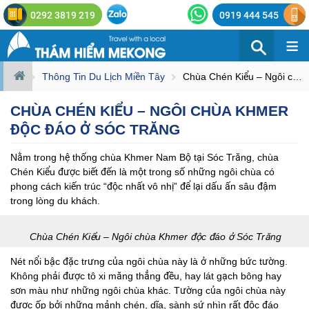
0292 3819 219
0919 444 545
≡
Thông Tin Du Lịch Miền Tây
Chùa Chén Kiểu – Ngôi chùa Khmer độc đáo ở Sóc Trăng
CHÙA CHÉN KIỂU – NGÔI CHÙA KHMER
ĐỘC ĐÁO Ở SÓC TRĂNG
Nằm trong hệ thống chùa Khmer Nam Bộ tại Sóc Trăng, chùa
Chén Kiểu được biết đến là một trong số những ngôi chùa có
phong cách kiến trúc “độc nhất vô nhị” để lại dấu ấn sâu đậm
trong lòng du khách.
Chùa Chén Kiểu – Ngôi chùa Khmer độc đáo ở Sóc Trăng
Nét nổi bậc đặc trưng của ngôi chùa này là ở những bức tường.
Không phải được tô xi măng thẳng đều, hay lát gạch bông hay
sơn màu như những ngôi chùa khác. Tường của ngôi chùa này
được ốp bởi những mảnh chén, dĩa, sành sứ nhìn rất độc đáo