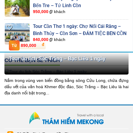
Bến Tre – Tứ Linh Cồn
950,000
₫/ khách
Tour Cần Thơ 1 ngày: Chợ Nổi Cái Răng –
Bình Thủy – Cồn Sơn – ĐÁM TIỆC BÊN CỒN
840,000
₫/ khách
890,000
Tour du lịch Sóc Trăng – Bạc Liêu 1 ngày
CÓ THỂ BẠN SẼ THÍCH
Nằm trong vùng ven biển đồng bằng sông Cửu Long, chứa đựng
dấu vết của văn hoá Khmer độc đáo, Sóc Trăng – Bạc Liêu là hai
địa danh nổi bật trong...