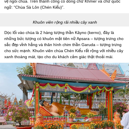
vệ ngôi chùa. Trên thành cổng có dòng chữ Khmer và chữ quốc
ngữ: “Chùa Sà Lôn (Chén Kiểu)”.
Khuôn viên rộng rãi nhiều cây xanh
Dọc lối vào chùa là 2 hàng tượng thần Kâyno (kerno), đây là
những bức tượng có khuôn mặt tiên nữ Apsara – tượng trưng cho
sắc đẹp vĩnh hằng và thân hình chim thần Garuda – tượng trưng
cho sức mạnh. Khuôn viên chùa Chén Kiểu rất rộng với nhiều cây
xanh thoáng mát, tạo cho du khách cảm giác thật thoải mái.