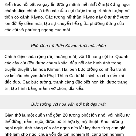
Kiến trúc nổi bật và gây ấn tượng mạnh mẽ nhất ở mặt đứng ngôi
chánh điện chính là trên các đầu cột được trang trí hình tượng nữ
thần có cánh Kâyno. Các tượng nữ thần Kâyno này ở tư thế vươn
lên đỡ lấy diềm mái, tạo sự chuyển tiếp giữa phương đứng của
các cột và phương ngang của mái.
Phù điêu nữ thần Kâyno dưới mái chùa
Chính điện chùa rộng rãi, thoáng mát, với 16 hàng cột to. Quanh
các cây cột đều được chạm khắc, đắp nổi các hình ảnh trong
truyền thuyết văn hóa Khmer. Hai bên bức tường có nhiều tranh
vẽ kể câu chuyện đức Phật Thích Ca từ khi sinh ra cho đến khi
đắc đạo. Các bức tường, tranh càng đặc biệt hơn khi được trang
trí, tạo hình bằng mảnh vỡ chén, dĩa kiểu.
Bức tường với hoa văn nổi bật đẹp mắt
Gian thờ là một quần thể gồm 20 tượng phật lớn nhỏ, với nhiều tư
thế đứng, nằm, ngồi, được bố trí hợp lý, mỹ thuật. Khói hương
nghi ngút, ánh sáng của các ngọn nến lắt lay theo từng cơn gió
nhẹ làm cho ngôi chùa vốn đã tôn nghiêm lại càng tôn nghiêm