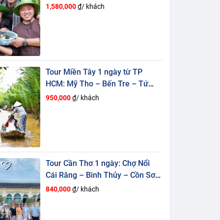
Vàm Hồ
1,580,000
₫/ khách
Tour Miền Tây 1 ngày từ TP
HCM: Mỹ Tho – Bến Tre – Tứ
Linh Cồn
950,000
₫/ khách
Tour Cần Thơ 1 ngày: Chợ Nổi
Cái Răng – Bình Thủy – Cồn Sơn
– ĐÁM TIỆC BÊN CỒN
840,000
₫/ khách