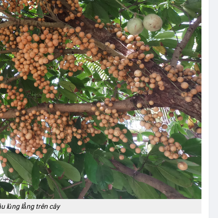
âu lủng lẳng trên cây