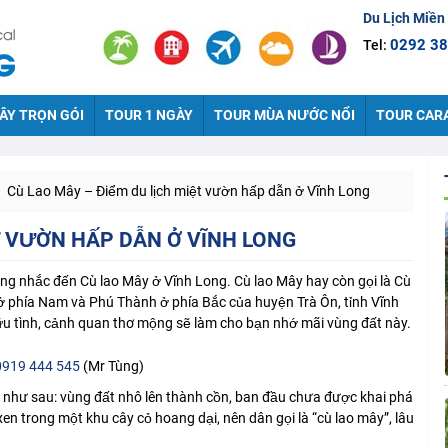
Du Lịch Miền
0292 38
Tel:
ÂY TRỌN GÓI
TOUR 1 NGÀY
TOUR MÙA NƯỚC NỔI
TOUR CAR
Cù Lao Mây – Điểm du lịch miệt vườn hấp dẫn ở Vĩnh Long
T VƯỜN HẤP DẪN Ở VĨNH LONG
ng nhắc đến Cù lao Mây ở Vĩnh Long. Cù lao Mây hay còn gọi là Cù
 ở phía Nam và Phú Thành ở phía Bắc của huyện Trà Ôn, tỉnh Vĩnh
ữu tình, cảnh quan thơ mộng sẽ làm cho bạn nhớ mãi vùng đất này.
0919 444 545
(Mr Tùng)
ng như sau: vùng đất nhô lên thành cồn, ban đầu chưa được khai phá
xen trong một khu cây cỏ hoang dại, nên dân gọi là “cù lao mây”, lâu