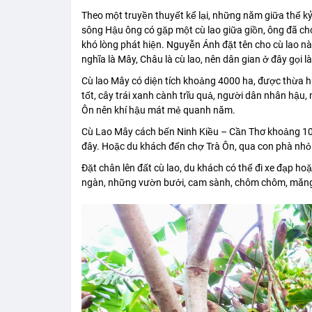
Theo một truyền thuyết kể lại, những năm giữa thế kỷ
sông Hậu ông có gặp một cù lao giữa giồn, ông đã cho
khó lòng phát hiện. Nguyễn Ánh đặt tên cho cù lao nà
nghĩa là Mây, Châu là cù lao, nên dân gian ở đây gọi l
Cù lao Mây có diện tích khoảng 4000 ha, được thừa 
tốt, cây trái xanh cành trĩu quả, người dân nhân hậu
Ôn nên khí hậu mát mẻ quanh năm.
Cù Lao Mây cách bến Ninh Kiều – Cần Thơ khoảng 10
đây. Hoặc du khách đến chợ Trà Ôn, qua con phà nhỏ
Đặt chân lên đất cù lao, du khách có thể đi xe đạp h
ngàn, những vườn bưởi, cam sành, chôm chôm, măng cụ