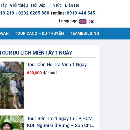
 Tây
Giới thiệu
Hỏi Đáp
Tin tức
Liên Hệ
19 219 - 0292 6265 888
0919 444 545
Hotline:
Language
AVAN
TOUR CANO – DU THUYỀN
TEAMBUILDING
TOUR DU LỊCH MIỀN TÂY 1 NGÀY
Tour Cồn Hô Trà Vinh 1 Ngày
890,000
₫/ khách
Tour Bến Tre 1 ngày từ TP HCM:
KDL Người Giữ Rừng – Sân Chim