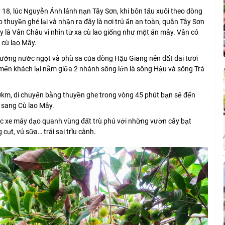
 18, lúc Nguyễn Ánh lánh nạn Tây Sơn, khi bôn tẩu xuôi theo dòng
 thuyền ghé lại và nhận ra đây là nơi trú ẩn an toàn, quân Tây Sơn
y là Vân Châu vì nhìn từ xa cù lao giống như một án mây. Vân có
à cù lao Mây.
hưởng nước ngọt và phù sa của dòng Hậu Giang nên đất đai tươi
, mến khách lại nằm giữa 2 nhánh sông lớn là sông Hậu và sông Trà
km, di chuyển bằng thuyền ghe trong vòng 45 phút bạn sẽ đến
 sang Cù lao Mây.
oặc xe máy dạo quanh vùng đất trù phú với những vườn cây bạt
t, vú sữa… trái sai trĩu cành.