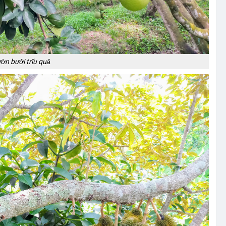
ờn bưởi trĩu quả