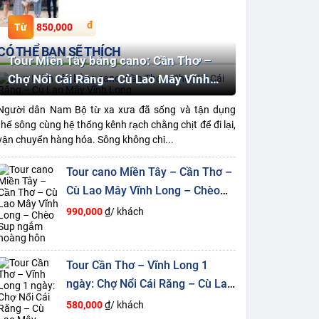
850,000
CÓ THỂ BẠN SẼ THÍCH
Tour Miền Tây bằng cano: Cần Thơ –
Chợ Nổi Cái Răng – Cù Lao Mây Vĩnh
Long
Người dân Nam Bộ từ xa xưa đã sống và tận dụng
thế sông cùng hệ thống kênh rạch chằng chịt để đi lại,
vận chuyển hàng hóa. Sông không chỉ...
Tour cano Miền Tây – Cần Thơ –
Cù Lao Mây Vĩnh Long – Chèo
Sup ngắm hoàng hôn
990,000
₫/ khách
Tour Cần Thơ – Vĩnh Long 1
ngày: Chợ Nổi Cái Răng – Cù Lao
Mây
580,000
₫/ khách