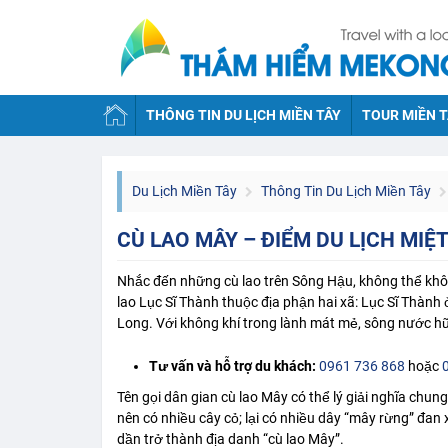
THÔNG TIN DU LỊCH MIỀN TÂY
TOUR MIỀN T
Du Lịch Miền Tây
Thông Tin Du Lịch Miền Tây
CÙ LAO MÂY – ĐIỂM DU LỊCH MIỆ
Nhắc đến những cù lao trên Sông Hậu, không thể khô
lao Lục Sĩ Thành thuộc địa phận hai xã: Lục Sĩ Thành
Long. Với không khí trong lành mát mẻ, sông nước h
Tư vấn và hỗ trợ du khách:
0961 736 868
hoặc
Tên gọi dân gian cù lao Mây có thể lý giải nghĩa chu
nên có nhiều cây cỏ; lại có nhiều dây “mây rừng” đan 
dần trở thành địa danh “cù lao Mây”.