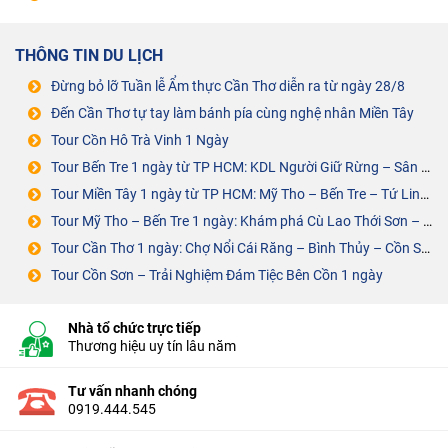
THÔNG TIN DU LỊCH
Đừng bỏ lỡ Tuần lễ Ẩm thực Cần Thơ diễn ra từ ngày 28/8
Đến Cần Thơ tự tay làm bánh pía cùng nghệ nhân Miền Tây
Tour Cồn Hô Trà Vinh 1 Ngày
Tour Bến Tre 1 ngày từ TP HCM: KDL Người Giữ Rừng – Sân Chim Vàm Hồ
Tour Miền Tây 1 ngày từ TP HCM: Mỹ Tho – Bến Tre – Tứ Linh Cồn
Tour Mỹ Tho – Bến Tre 1 ngày: Khám phá Cù Lao Thới Sơn – Cồn Phụng
Tour Cần Thơ 1 ngày: Chợ Nổi Cái Răng – Bình Thủy – Cồn Sơn – ĐÁM TIỆC BÊN CỒN
Tour Cồn Sơn – Trải Nghiệm Đám Tiệc Bên Cồn 1 ngày
Nhà tổ chức trực tiếp
Thương hiệu uy tín lâu năm
Tư vấn nhanh chóng
0919.444.545