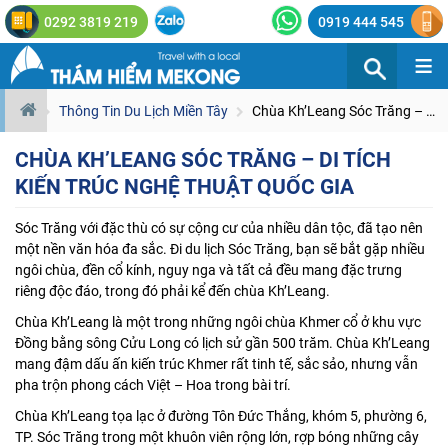
0292 3819 219
0919 444 545
≡
Thông Tin Du Lịch Miền Tây
Chùa Kh’Leang Sóc Trăng – Di tích Kiến trúc nghệ thuật Quốc gia
CHÙA KH’LEANG SÓC TRĂNG – DI TÍCH
KIẾN TRÚC NGHỆ THUẬT QUỐC GIA
Sóc Trăng với đặc thù có sự cộng cư của nhiều dân tộc, đã tạo nên
một nền văn hóa đa sắc. Đi
du lịch Sóc Trăng
, bạn sẽ bắt gặp nhiều
ngôi chùa, đền cổ kính, nguy nga và tất cả đều mang đặc trưng
riêng độc đáo, trong đó phải kể đến chùa Kh’Leang.
Chùa Kh’Leang là một trong những ngôi chùa Khmer cổ ở khu vực
Đồng bằng sông Cửu Long có lịch sử gần 500 trăm. Chùa Kh’Leang
mang đậm dấu ấn kiến trúc Khmer rất tinh tế, sắc sảo, nhưng vẫn
pha trộn phong cách Việt – Hoa trong bài trí.
Chùa Kh’Leang tọa lạc ở đường Tôn Đức Thắng, khóm 5, phường 6,
TP. Sóc Trăng trong một khuôn viên rộng lớn, rợp bóng những cây