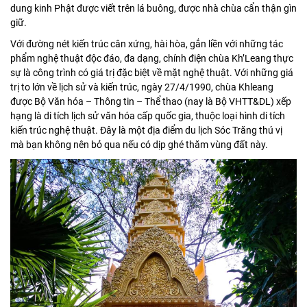
dung kinh Phật được viết trên lá buông, được nhà chùa cẩn thận gìn
giữ.
Với đường nét kiến trúc cân xứng, hài hòa, gắn liền với những tác
phẩm nghệ thuật độc đáo, đa dạng, chính điện chùa Kh’Leang thực
sự là công trình có giá trị đặc biệt về mặt nghệ thuật. Với những giá
trị to lớn về lịch sử và kiến trúc, ngày 27/4/1990, chùa Khleang
được Bộ Văn hóa – Thông tin – Thể thao (nay là Bộ VHTT&DL) xếp
hạng là di tích lịch sử văn hóa cấp quốc gia, thuộc loại hình di tích
kiến trúc nghệ thuật. Đây là một địa điểm
du lịch Sóc Trăng
thú vị
mà bạn không nên bỏ qua nếu có dịp ghé thăm vùng đất này.