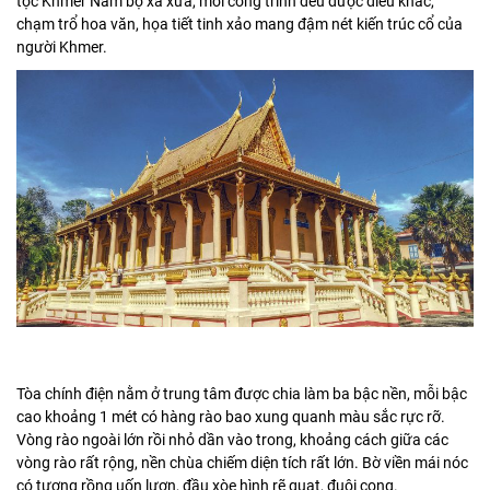
tộc Khmer Nam bộ xa xưa, mỗi công trình đều được điêu khắc,
chạm trổ hoa văn, họa tiết tinh xảo mang đậm nét kiến trúc cổ của
người Khmer.
Tòa chính điện nằm ở trung tâm được chia làm ba bậc nền, mỗi bậc
cao khoảng 1 mét có hàng rào bao xung quanh màu sắc rực rỡ.
Vòng rào ngoài lớn rồi nhỏ dần vào trong, khoảng cách giữa các
vòng rào rất rộng, nền chùa chiếm diện tích rất lớn. Bờ viền mái nóc
có tượng rồng uốn lượn, đầu xòe hình rẽ quạt, đuôi cong.