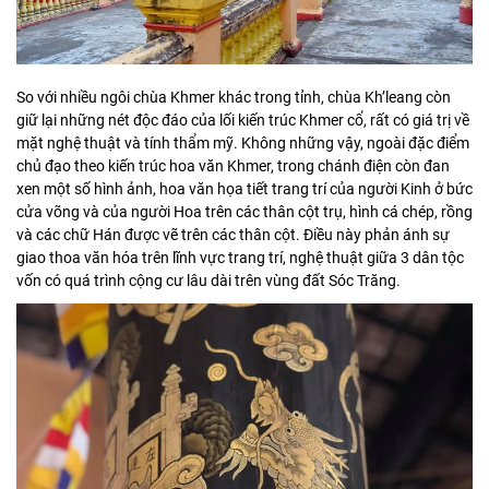
So với nhiều ngôi chùa Khmer khác trong tỉnh, chùa Kh’leang còn
giữ lại những nét độc đáo của lối kiến trúc Khmer cổ, rất có giá trị về
mặt nghệ thuật và tính thẩm mỹ. Không những vậy, ngoài đặc điểm
chủ đạo theo kiến trúc hoa văn Khmer, trong chánh điện còn đan
xen một số hình ảnh, hoa văn họa tiết trang trí của người Kinh ở bức
cửa võng và của người Hoa trên các thân cột trụ, hình cá chép, rồng
và các chữ Hán được vẽ trên các thân cột. Điều này phản ánh sự
giao thoa văn hóa trên lĩnh vực trang trí, nghệ thuật giữa 3 dân tộc
vốn có quá trình cộng cư lâu dài trên vùng đất Sóc Trăng.