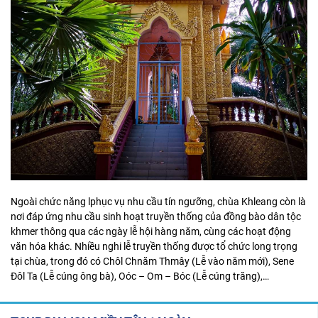
Ngoài chức năng lphục vụ nhu cầu tín ngưỡng, chùa Khleang còn là
nơi đáp ứng nhu cầu sinh hoạt truyền thống của đồng bào dân tộc
khmer thông qua các ngày lễ hội hàng năm, cùng các hoạt động
văn hóa khác. Nhiều nghi lễ truyền thống được tổ chức long trọng
tại chùa, trong đó có Chôl Chnăm Thmây (Lễ vào năm mới), Sene
Đôl Ta (Lễ cúng ông bà), Oóc – Om – Bóc (Lễ cúng trăng),…