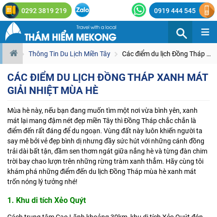
0292 3819 219
0919 444 545
≡
Thông Tin Du Lịch Miền Tây
Các điểm du lịch Đồng Tháp xanh mát giải nhiệt mùa hè
CÁC ĐIỂM DU LỊCH ĐỒNG THÁP XANH MÁT
GIẢI NHIỆT MÙA HÈ
Mùa hè này, nếu bạn đang muốn tìm một nơi vừa bình yên, xanh
mát lại mang đậm nét đẹp miền Tây thì Đồng Tháp chắc chắn là
điểm đến rất đáng để du ngoạn. Vùng đất này luôn khiến người ta
say mê bởi vẻ đẹp bình dị nhưng đầy sức hút với những cánh đồng
trải dài bất tận, đầm sen thơm ngát giữa nắng hè và từng đàn chim
trời bay chao lượn trên những rừng tràm xanh thẳm. Hãy cùng tôi
khám phá những điểm đến
du lịch Đồng Tháp
mùa hè xanh mát
trốn nóng lý tưởng nhé!
1. Khu di tích Xẻo Quýt