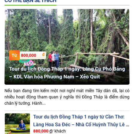
CÓ THỂ BẠN SẼ THÍCH
800,000
Tour du lịch Đồng Tháp 1 ngày: Lăng Cụ Phó Bảng
– KDL Văn hóa Phương Nam – Xẻo Quít
Nếu bạn đang tìm kiếm một nơi nghỉ mát miền Tây dân dã, lại có
nhiều hoạt động tham quan ý nghĩa thì Đồng Tháp là điểm dừng
chân lý tưởng. Hành...
Tour du lịch Đồng Tháp 1 ngày từ Cần Thơ:
Làng Hoa Sa Đéc – Nhà Cổ Huỳnh Thủy Lê –
880,000
₫/ khách
Chùa Lá Sen -Xẻo Quýt