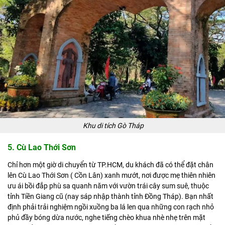
Khu di tích Gò Tháp
5. Cù Lao Thới Sơn
Chỉ hơn một giờ di chuyển từ TP.HCM, du khách đã có thể đặt chân
lên Cù Lao Thới Sơn ( Cồn Lân) xanh mướt, nơi được mẹ thiên nhiên
ưu ái bồi đắp phù sa quanh năm với vườn trái cây sum suê, thuộc
tỉnh Tiền Giang cũ (nay sáp nhập thành tỉnh Đồng Tháp). Bạn nhất
định phải trải nghiệm ngồi xuồng ba lá len qua những con rạch nhỏ
phủ đầy bóng dừa nước, nghe tiếng chèo khua nhè nhẹ trên mặt