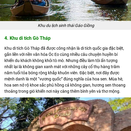
Khu du lịch sinh thái Gáo Giồng
4. Khu di tích Gò Tháp
Khu di tích Gò Tháp đã được công nhận là di tích quốc gia đặc biệt,
gắn liền với nền văn hóa Óc Eo cùng nhiều câu chuyện huyền bí
khiến du khách không khỏi tò mò. Nhưng điều làm tôi ấn tượng
nhất lại là không gian xanh mát với những cây cổ thụ hàng trăm
năm tuổi tỏa bóng rộng khắp khuôn viên. Đặc biệt, nơi đây được
mệnh danh là một “vương quốc” đúng nghĩa của hoa sen. Mùa hè,
hoa sen nở rộ khoe sắc phủ hồng cả không gian, hương sen thoang
thoảng trong gió khiến nơi này càng thêm bình yên và thơ mộng.