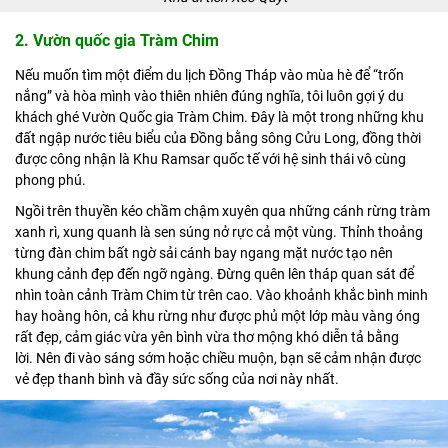
2. Vườn quốc gia Tràm Chim
Nếu muốn tìm một điểm
du lịch Đồng Tháp
vào mùa hè để “trốn
nắng” và hòa mình vào thiên nhiên đúng nghĩa, tôi luôn gợi ý du
khách ghé Vườn Quốc gia Tràm Chim. Đây là một trong những khu
đất ngập nước tiêu biểu của Đồng bằng sông Cửu Long, đồng thời
được công nhận là Khu Ramsar quốc tế với hệ sinh thái vô cùng
phong phú.
Ngồi trên thuyền kéo chầm chậm xuyên qua những cánh rừng tràm
xanh rì, xung quanh là sen súng nở rực cả một vùng. Thỉnh thoảng
từng đàn chim bất ngờ sải cánh bay ngang mặt nước tạo nên
khung cảnh đẹp đến ngỡ ngàng. Đừng quên lên tháp quan sát để
nhìn toàn cảnh Tràm Chim từ trên cao. Vào khoảnh khắc bình minh
hay hoàng hôn, cả khu rừng như được phủ một lớp màu vàng óng
rất đẹp, cảm giác vừa yên bình vừa thơ mộng khó diễn tả bằng
lời. Nên đi vào sáng sớm hoặc chiều muộn, bạn sẽ cảm nhận được
vẻ đẹp thanh bình và đầy sức sống của nơi này nhất.