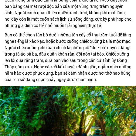
Cách trung tâm Cao Lãnh khoảng 30km, khu di tích Xẻo Quýt đón
bạn bằng cái mát rượi độc bản của một vùng rừng tràm nguyên
sinh. Ngoài cảnh quan thiên nhiên xanh tươi, không khí mát lành,
nơi đây còn là một cuốn sách lịch sử sống động, cực kỳ phù hợp cho
những gia đình có trẻ nhỏ muốn trải nghiệm thực tế.
Bạn có thể chọn tản bộ dưới những tán cây cổ thụ trăm tuổi để lắng
nghe tiếng lá xào xạc, hoặc bước xuống chiếc xuồng ba lá mộc mạc.
Người chèo xuồng cho bạn chính là những cô “du kích” duyên dáng
trong tà áo bà ba, đầu quấn khăn rằn, đội nón tai bèo. Chiếc xuồng
len lỏi qua rặng tràm, đưa bạn vào sâu trong căn cứ Tỉnh ủy Đồng
Tháp năm xưa. Nghe các cô kể chuyện đánh giặc, ngắm nhìn những
hầm hào được phục dựng, bạn sẽ cảm nhận được hơi thở hào hùng
của lịch sử đang cuộn chảy ngay dưới chân mình.