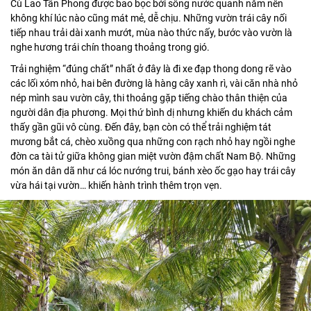
Cù Lao Tân Phong được bao bọc bởi sông nước quanh năm nên
không khí lúc nào cũng mát mẻ, dễ chịu. Những vườn trái cây nối
tiếp nhau trải dài xanh mướt, mùa nào thức nấy, bước vào vườn là
nghe hương trái chín thoang thoảng trong gió.
Trải nghiệm “đúng chất” nhất ở đây là đi xe đạp thong dong rẽ vào
các lối xóm nhỏ, hai bên đường là hàng cây xanh rì, vài căn nhà nhỏ
nép mình sau vườn cây, thi thoảng gặp tiếng chào thân thiện của
người dân địa phương. Mọi thứ bình dị nhưng khiến du khách cảm
thấy gần gũi vô cùng. Đến đây, bạn còn có thể trải nghiệm tát
mương bắt cá, chèo xuồng qua những con rạch nhỏ hay ngồi nghe
đờn ca tài tử giữa không gian miệt vườn đậm chất Nam Bộ. Những
món ăn dân dã như cá lóc nướng trui, bánh xèo ốc gạo hay trái cây
vừa hái tại vườn… khiến hành trình thêm trọn vẹn.