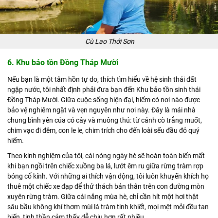
Cù Lao Thới Sơn
6. Khu bảo tồn Đồng Tháp Mười
Nếu bạn là một tâm hồn tự do, thích tìm hiểu về hệ sinh thái đất
ngập nước, tôi nhất định phải đưa bạn đến Khu bảo tồn sinh thái
Đồng Tháp Mười. Giữa cuộc sống hiện đại, hiếm có nơi nào được
bảo vệ nghiêm ngặt và vẹn nguyên như nơi này. Đây là mái nhà
chung bình yên của cỏ cây và muông thú: từ cánh cò trắng muốt,
chim vạc đi đêm, con le le, chim trích cho đến loài sếu đầu đỏ quý
hiếm.
Theo kinh nghiệm của tôi, cái nóng ngày hè sẽ hoàn toàn biến mất
khi bạn ngồi trên chiếc xuồng ba lá, lướt êm ru giữa rừng tràm rợp
bóng cổ kính. Với những ai thích vận động, tôi luôn khuyến khích họ
thuê một chiếc xe đạp để thử thách bản thân trên con đường mòn
xuyên rừng tràm. Giữa cái nắng mùa hè, chỉ cần hít một hơi thật
sâu bầu không khí thơm mùi lá tràm tinh khiết, mọi mệt mỏi đều tan
biến, tinh thần cảm thấy dễ chịu hơn rất nhiều.