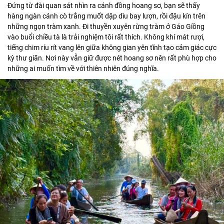
Đứng từ đài quan sát nhìn ra cánh đồng hoang sơ, bạn sẽ thấy
hàng ngàn cánh cò trắng muốt dập dìu bay lượn, rồi đậu kín trên
những ngọn tràm xanh. Đi thuyền xuyên rừng tràm ở Gáo Giồng
vào buổi chiều tà là trải nghiệm tôi rất thích. Không khí mát rượi,
tiếng chim ríu rít vang lên giữa không gian yên tĩnh tạo cảm giác cực
kỳ thư giãn. Nơi này vẫn giữ được nét hoang sơ nên rất phù hợp cho
những ai muốn tìm về với thiên nhiên đúng nghĩa.