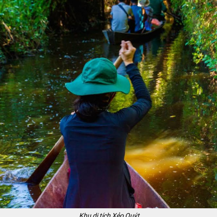
Khu di tích Xẻo Quýt