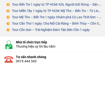
Tour Bến Tre 1 ngày từ TP HCM: KDL Người Giữ Rừng – Sân Chim Vàm Hồ
Tour Miền Tây 1 ngày từ TP HCM: Mỹ Tho – Bến Tre – Tứ Linh Cồn
Tour Mỹ Tho – Bến Tre 1 ngày: Khám phá Cù Lao Thới Sơn – Cồn Phụng
Tour Cần Thơ 1 ngày: Chợ Nổi Cái Răng – Bình Thủy – Cồn Sơn – ĐÁM TIỆC BÊN CỒN
Tour Cồn Sơn – Trải Nghiệm Đám Tiệc Bên Cồn 1 ngày
Nhà tổ chức trực tiếp
Thương hiệu uy tín lâu năm
Tư vấn nhanh chóng
0919.444.545
Đội ngũ chuyên nghiệp
Du lịch cùng thổ địa
© 2008 Thám Hiểm Mekong. All Right Reserved.