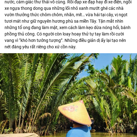
nước, cảm giác thư thái vô cùng. Rồi đạp xe đạp hay đi xe điện, ngồi
xe ngựa thong dong qua những lối nhỏ xanh mướt ghé các nhà
vườn thưởng thức chôm chôm, nhãn, mít… vừa hái tại cây, vị ngọt
tươi mát như giữ nguyên hương phù sa miền Tây. Tận mắt nhìn
những tổ ong đang làm mật, xem cách làm kẹo dừa nóng hổi, bánh
phồng thủ công. Có người còn loay hoay thử tự tay làm rồi cười
vang vì “khó hơn tưởng tượng”. Những điều giản dị ấy lại tạo nên
nét đáng yêu rất riêng cho xứ cồn này.