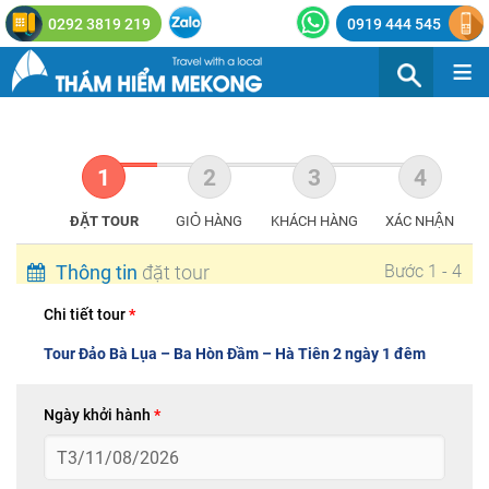
0292 3819 219
0919 444 545
≡
ĐẶT TOUR
GIỎ HÀNG
KHÁCH HÀNG
XÁC NHẬN
Thông tin
đặt tour
Bước 1 - 4
Chi tiết tour
*
Tour Đảo Bà Lụa – Ba Hòn Đầm – Hà Tiên 2 ngày 1 đêm
Ngày khởi hành
*
T3/11/08/2026