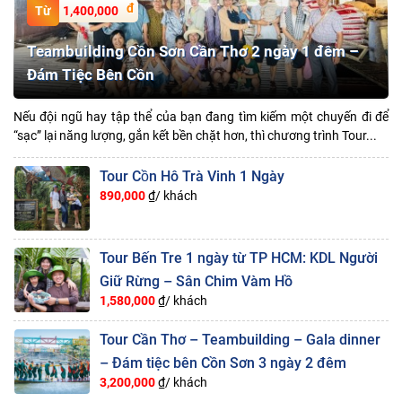
1,400,000
Teambuilding Cồn Sơn Cần Thơ 2 ngày 1 đêm –
Đám Tiệc Bên Cồn
Nếu đội ngũ hay tập thể của bạn đang tìm kiếm một chuyến đi để
“sạc” lại năng lượng, gắn kết bền chặt hơn, thì chương trình Tour...
Tour Cồn Hô Trà Vinh 1 Ngày
890,000
₫/ khách
Tour Bến Tre 1 ngày từ TP HCM: KDL Người
Giữ Rừng – Sân Chim Vàm Hồ
1,580,000
₫/ khách
Tour Cần Thơ – Teambuilding – Gala dinner
– Đám tiệc bên Cồn Sơn 3 ngày 2 đêm
3,200,000
₫/ khách