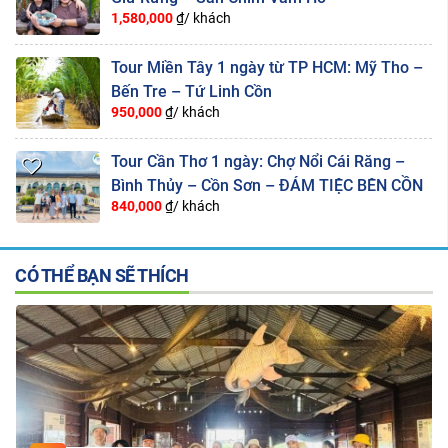
1,580,000
₫/ khách
Tour Miền Tây 1 ngày từ TP HCM: Mỹ Tho –
Bến Tre – Tứ Linh Cồn
950,000
₫/ khách
Tour Cần Thơ 1 ngày: Chợ Nổi Cái Răng –
Bình Thủy – Cồn Sơn – ĐÁM TIỆC BÊN CỒN
840,000
₫/ khách
CÓ THỂ BẠN SẼ THÍCH