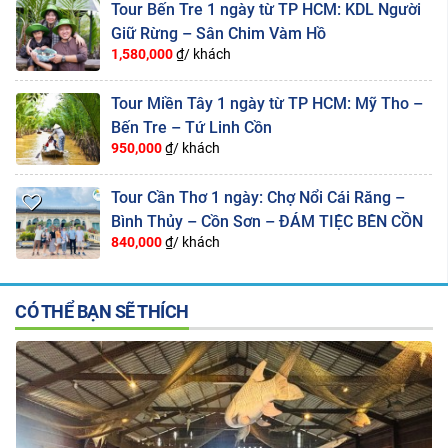
Tour Bến Tre 1 ngày từ TP HCM: KDL Người
Giữ Rừng – Sân Chim Vàm Hồ
1,580,000
₫/ khách
Tour Miền Tây 1 ngày từ TP HCM: Mỹ Tho –
Bến Tre – Tứ Linh Cồn
950,000
₫/ khách
Tour Cần Thơ 1 ngày: Chợ Nổi Cái Răng –
Bình Thủy – Cồn Sơn – ĐÁM TIỆC BÊN CỒN
840,000
₫/ khách
CÓ THỂ BẠN SẼ THÍCH