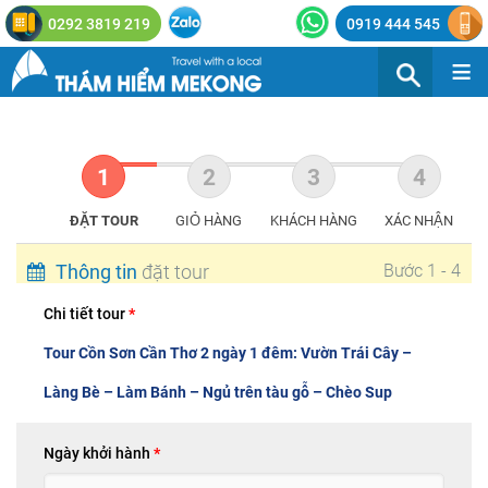
0292 3819 219
0919 444 545
≡
ĐẶT TOUR
GIỎ HÀNG
KHÁCH HÀNG
XÁC NHẬN
Thông tin
đặt tour
Bước 1 - 4
Chi tiết tour
*
Tour Cồn Sơn Cần Thơ 2 ngày 1 đêm: Vườn Trái Cây –
Làng Bè – Làm Bánh – Ngủ trên tàu gỗ – Chèo Sup
Ngày khởi hành
*