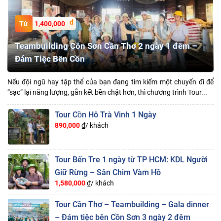
1,400,000
Teambuilding Cồn Sơn Cần Thơ 2 ngày 1 đêm –
Đám Tiệc Bên Cồn
Nếu đội ngũ hay tập thể của bạn đang tìm kiếm một chuyến đi để
“sạc” lại năng lượng, gắn kết bền chặt hơn, thì chương trình Tour...
Tour Cồn Hô Trà Vinh 1 Ngày
890,000
₫/ khách
Tour Bến Tre 1 ngày từ TP HCM: KDL Người
Giữ Rừng – Sân Chim Vàm Hồ
1,580,000
₫/ khách
Tour Cần Thơ – Teambuilding – Gala dinner
– Đám tiệc bên Cồn Sơn 3 ngày 2 đêm